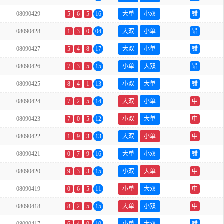
08090429
5
6
5
16
大单
小双
错
08090428
1
3
0
04
大双
小单
错
08090427
5
4
8
17
大双
小单
错
08090426
7
3
5
15
小单
大双
错
08090425
8
4
1
13
小双
大单
错
08090424
7
2
5
14
大双
小单
中
08090423
7
0
5
12
小双
大单
中
08090422
1
9
3
13
大双
小单
中
08090421
0
7
9
16
大单
小双
错
08090420
9
3
3
15
小双
大单
中
08090419
0
6
5
11
小单
大双
中
08090418
8
2
5
15
大单
小双
中