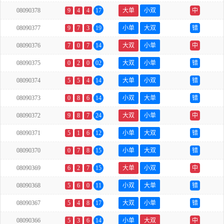
08090378
9
4
4
17
大单
小双
中
08090377
9
7
3
19
小单
大双
错
08090376
7
0
7
14
大双
小单
中
08090375
0
2
0
02
大双
小单
错
08090374
5
5
4
14
大单
小双
错
08090373
0
8
6
14
小双
大单
错
08090372
9
8
7
24
大双
小单
中
08090371
5
1
6
12
小单
大双
错
08090370
0
7
8
15
小单
大双
错
08090369
6
2
7
15
大单
小双
中
08090368
5
6
0
11
小双
大单
错
08090367
5
4
8
17
大双
小单
错
08090366
5
3
6
14
小单
大双
中