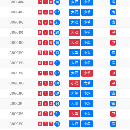
08090404
2
8
0
10
大双
小单
错
08090403
0
2
0
02
大双
小单
错
08090402
6
9
6
21
大双
小单
错
08090401
9
7
4
20
大双
小单
中
08090400
9
7
0
16
大双
小单
中
08090399
5
1
7
13
大单
小双
错
08090398
6
7
8
21
大双
小单
错
08090397
2
0
5
07
大双
小单
中
08090396
2
4
2
08
小双
大单
中
08090395
4
4
1
09
大单
小双
错
08090394
3
8
3
14
大单
小双
错
08090393
6
9
6
21
大单
小双
中
08090392
8
8
7
23
大双
小单
错