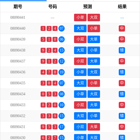
期号
号码
预测
结果
08090441
---
小单
大双
---
08090440
1
2
4
07
大双
小单
中
08090439
5
1
0
06
小双
大单
中
08090438
9
2
4
15
大双
小单
错
08090437
9
1
2
12
小双
大单
中
08090436
4
7
8
19
小单
大双
错
08090435
3
0
4
07
大双
小单
中
08090434
0
5
3
08
小单
大双
错
08090433
8
2
0
10
小双
大单
中
08090432
3
3
9
15
大双
小单
错
08090431
9
5
3
17
小双
大单
中
08090430
6
2
7
15
小单
大双
错