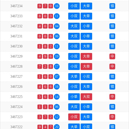
3467234
9
7
0
16
小双
大单
错
3467233
8
0
3
11
小双
大单
错
3467232
4
0
0
04
大双
小单
错
3467231
0
0
6
06
大双
小单
错
3467230
1
8
2
11
小双
大单
错
3467229
4
9
6
19
小双
大单
中
3467228
7
2
8
17
小双
大单
中
3467227
1
6
0
07
大单
小双
错
3467226
4
6
6
16
小双
大单
错
3467225
5
6
3
14
小单
大双
中
3467224
1
1
4
06
大双
小单
错
3467223
3
7
2
12
小双
大单
中
3467222
9
4
7
20
大单
小双
错