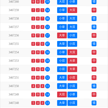
3467260
9
8
2
19
大双
小单
错
3467259
7
2
5
14
小单
大双
中
3467258
1
0
7
08
小单
大双
错
3467257
6
2
4
12
小单
大双
错
3467256
9
7
1
17
大单
小双
中
3467255
0
7
0
07
大单
小双
错
3467254
0
9
7
16
小单
大双
中
3467253
3
7
9
19
小双
大单
中
3467252
2
9
4
15
小双
大单
中
3467251
6
4
2
12
大单
小双
中
3467250
4
3
4
11
大单
小双
错
3467249
2
9
3
14
大双
小单
中
3467248
5
4
4
13
大单
小双
错