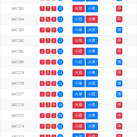
3467285
5
7
7
19
大单
小双
中
3467284
9
6
8
23
小双
大单
中
3467283
3
7
9
19
小单
大双
错
3467282
7
2
4
13
小单
大双
中
3467281
2
8
0
10
小双
大单
中
3467280
5
1
5
11
小双
大单
错
3467279
6
6
2
14
大双
小单
中
3467278
6
9
6
21
小单
大双
错
3467277
1
8
2
11
大单
小双
错
3467276
7
3
9
19
大单
小双
中
3467275
5
1
2
08
小双
大单
中
3467274
1
0
1
02
小双
大单
中