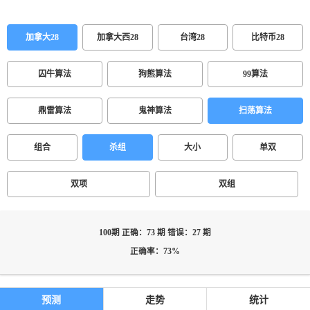
加拿大28
加拿大西28
台湾28
比特币28
囚牛算法
狗熊算法
99算法
鼎雷算法
鬼神算法
扫荡算法
组合
杀组
大小
单双
双项
双组
100期 正确：73 期 错误：27 期
正确率：73%
预测
走势
统计