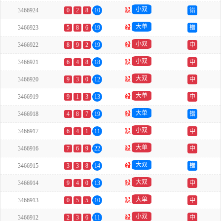
小双
3466924
0
2
8
10
殺
错
大单
3466923
5
8
6
19
殺
错
小双
3466922
8
9
2
19
殺
中
小双
3466921
6
4
8
18
殺
中
大双
3466920
9
3
0
12
殺
中
大单
3466919
9
1
3
13
殺
中
大单
3466918
4
8
7
19
殺
错
小双
3466917
6
4
1
11
殺
中
大单
3466916
7
6
9
22
殺
中
大双
3466915
3
3
8
14
殺
错
大双
3466914
9
4
0
13
殺
中
大单
3466913
0
5
5
10
殺
中
小双
3466912
2
3
6
11
殺
中