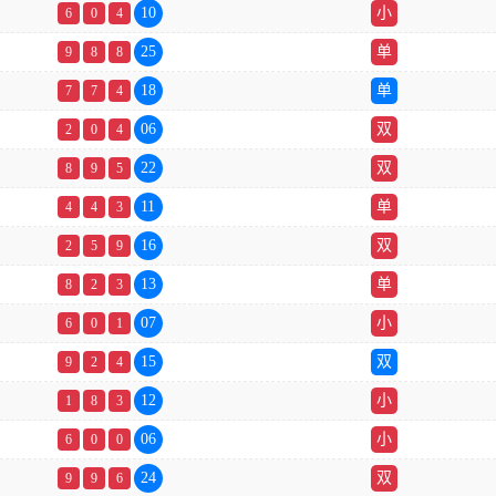
10
小
6
0
4
25
单
9
8
8
18
单
7
7
4
06
双
2
0
4
22
双
8
9
5
11
单
4
4
3
16
双
2
5
9
13
单
8
2
3
07
小
6
0
1
15
双
9
2
4
12
小
1
8
3
06
小
6
0
0
24
双
9
9
6