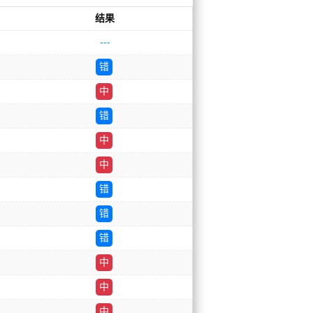
结果
---
错
中
错
中
中
错
错
错
中
中
中