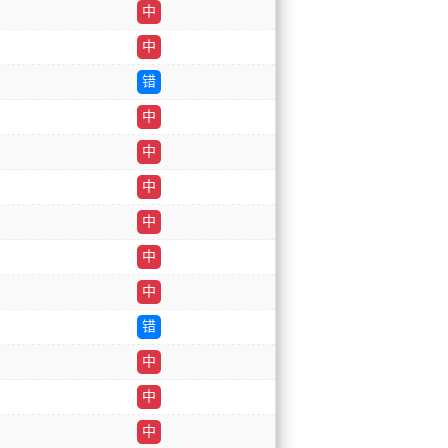
中
中
错
中
中
中
中
中
中
错
中
中
中