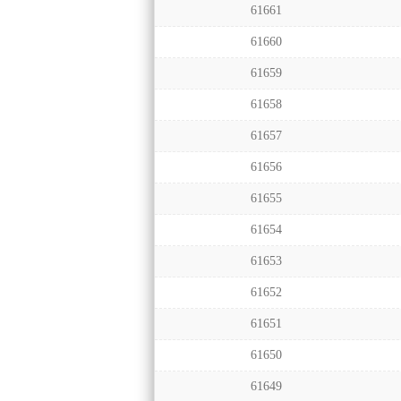
61661
61660
61659
61658
61657
61656
61655
61654
61653
61652
61651
61650
61649