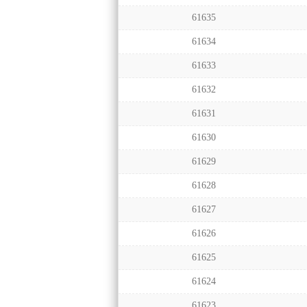
61635
61634
61633
61632
61631
61630
61629
61628
61627
61626
61625
61624
61623