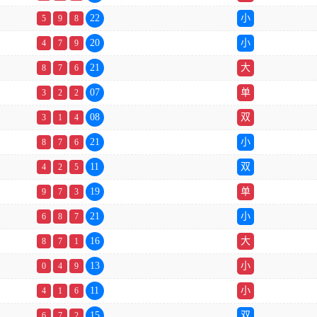
22
小
5
9
8
20
小
4
7
9
21
大
8
7
6
07
单
3
2
2
08
双
3
1
4
21
小
8
7
6
11
双
4
2
5
19
单
9
7
3
21
小
6
8
7
16
大
8
7
1
13
小
0
4
9
11
小
4
1
6
15
双
6
7
2