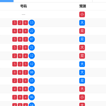
号码
预测
---
小
13
大
5
2
6
22
双
6
8
8
07
双
5
0
2
21
大
5
7
9
12
双
2
6
4
12
大
5
2
5
08
大
0
6
2
15
双
2
5
8
21
大
4
9
8
06
小
2
0
4
14
大
4
6
4