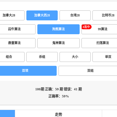
加拿大28
加拿大西28
台湾28
比特币28
囚牛算法
狗熊算法
99算法
鼎雷算法
鬼神算法
扫荡算法
组合
杀组
大小
单双
双项
双组
100期 正确：59 期 错误：41 期
正确率：59%
走势