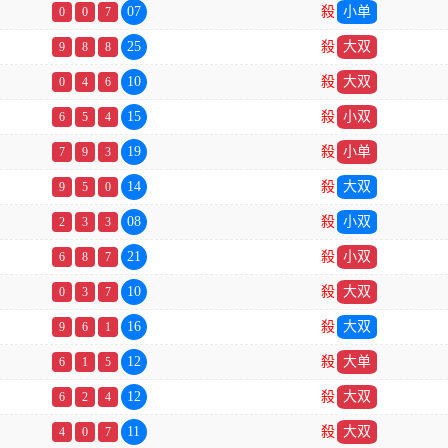
07
殺
小单
0
0
7
25
殺
大双
9
8
8
10
殺
大双
0
4
6
15
殺
小双
6
5
4
19
殺
小单
7
9
3
14
殺
大双
9
5
0
08
殺
小双
2
3
3
21
殺
小双
6
8
7
10
殺
大双
0
3
7
16
殺
大双
9
6
1
12
殺
大单
6
1
5
12
殺
大双
6
2
4
11
殺
大双
4
0
7