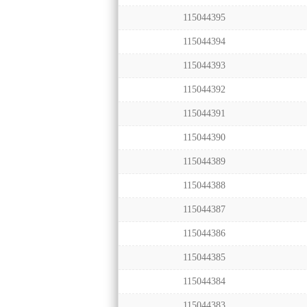
115044395
115044394
115044393
115044392
115044391
115044390
115044389
115044388
115044387
115044386
115044385
115044384
115044383