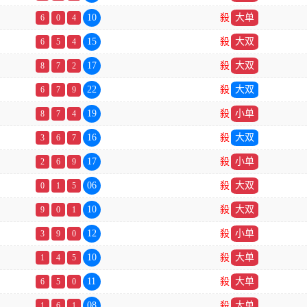
10
殺
大单
6
0
4
15
殺
大双
6
5
4
17
殺
大双
8
7
2
22
殺
大双
6
7
9
19
殺
小单
8
7
4
16
殺
大双
3
6
7
17
殺
小单
2
6
9
06
殺
大双
0
1
5
10
殺
大双
9
0
1
12
殺
小单
3
9
0
10
殺
大单
1
4
5
11
殺
大单
6
5
0
08
殺
大单
1
6
1