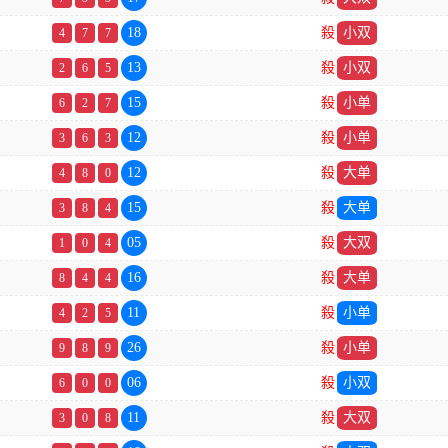
18
殺
小双
4
7
7
13
殺
小双
2
6
5
15
殺
小单
6
2
7
12
殺
小单
3
6
3
12
殺
大单
4
8
0
15
殺
大单
3
8
4
05
殺
大双
1
0
4
16
殺
大单
8
4
4
11
殺
小单
4
2
5
26
殺
小单
9
8
9
06
殺
小双
6
0
0
11
殺
大双
3
0
8