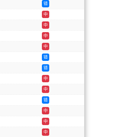
错
中
中
中
中
错
错
中
中
错
中
中
中