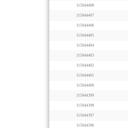
115044408
115044407
115044406
115044405
115044404
115044403
115044402
115044401
115044400
115044399
115044398
115044397
115044396