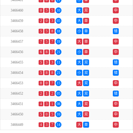
3466461
7
8
6
21
小
单
中
3466460
0
5
5
10
大
双
中
3466459
2
0
3
05
大
单
中
3466458
5
5
8
18
小
单
错
3466457
7
5
7
19
大
单
中
3466456
6
8
7
21
小
单
中
3466455
5
3
3
11
大
双
错
3466454
5
8
8
21
小
双
错
3466453
8
0
7
15
大
双
中
3466452
2
1
2
05
大
双
错
3466451
4
3
1
08
大
双
中
3466450
5
0
5
10
大
双
中
3466449
4
3
7
14
大
单
中