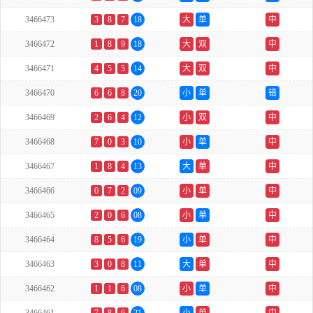
3466473
3
8
7
18
大
单
中
3466472
1
8
9
18
大
双
中
3466471
4
5
5
14
大
双
中
3466470
6
6
8
20
小
单
错
3466469
2
6
4
12
小
双
中
3466468
7
0
3
10
小
单
中
3466467
1
8
4
13
大
单
中
3466466
0
7
2
09
小
单
中
3466465
2
0
6
08
小
单
中
3466464
8
5
6
19
小
单
中
3466463
3
0
8
11
大
单
中
3466462
1
1
6
08
小
单
中