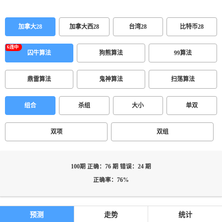
加拿大28
加拿大西28
台湾28
比特币28
囚牛算法
狗熊算法
99算法
鼎雷算法
鬼神算法
扫荡算法
组合
杀组
大小
单双
双项
双组
100期 正确：76 期 错误：24 期
正确率：76%
预测
走势
统计