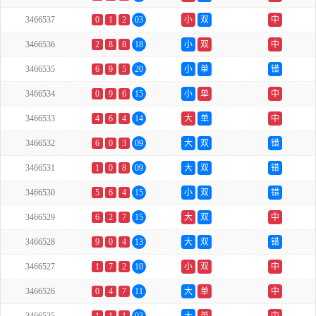
3466537
0
1
2
03
小
双
中
3466536
2
8
8
18
小
双
中
3466535
6
9
5
20
小
单
错
3466534
0
9
6
15
小
单
中
3466533
4
6
4
14
大
单
中
3466532
6
0
3
09
大
双
错
3466531
1
0
8
09
大
双
错
3466530
5
6
4
15
小
双
错
3466529
6
2
7
15
大
双
中
3466528
9
0
4
13
大
双
错
3466527
1
7
2
10
小
双
中
3466526
0
4
7
11
大
单
中