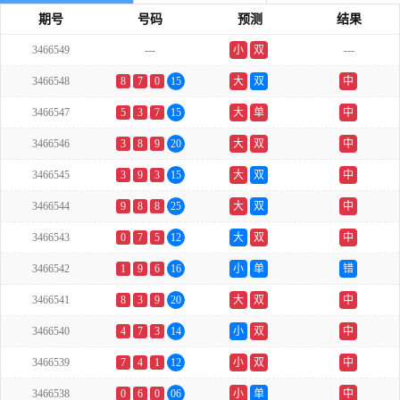
期号
号码
预测
结果
3466549
---
小
双
---
3466548
8
7
0
15
大
双
中
3466547
5
3
7
15
大
单
中
3466546
3
8
9
20
大
双
中
3466545
3
9
3
15
大
双
中
3466544
9
8
8
25
大
双
中
3466543
0
7
5
12
大
双
中
3466542
1
9
6
16
小
单
错
3466541
8
3
9
20
大
双
中
3466540
4
7
3
14
小
双
中
3466539
7
4
1
12
小
双
中
3466538
0
6
0
06
小
单
中