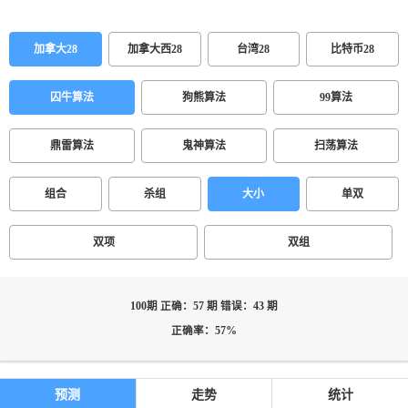
加拿大28
加拿大西28
台湾28
比特币28
囚牛算法
狗熊算法
99算法
鼎雷算法
鬼神算法
扫荡算法
组合
杀组
大小
单双
双项
双组
100期 正确：57 期 错误：43 期
正确率：57%
预测
走势
统计