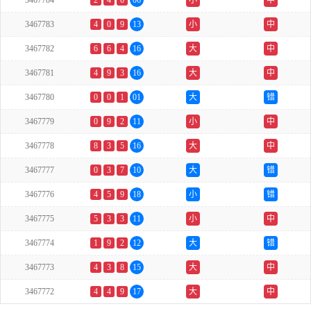
3467784
2
4
0
06
小
中
3467783
4
0
9
13
小
中
3467782
6
6
4
16
大
中
3467781
4
9
3
16
大
中
3467780
0
0
1
01
大
错
3467779
0
9
2
11
小
中
3467778
8
3
5
16
大
中
3467777
0
3
7
10
大
错
3467776
4
5
9
18
小
错
3467775
5
3
3
11
小
中
3467774
1
9
2
12
大
错
3467773
4
3
8
15
大
中
3467772
4
4
9
17
大
中