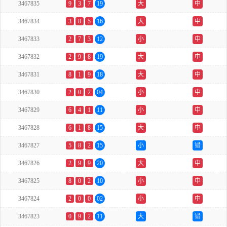
3467835
9
3
7
19
大
中
3467834
3
8
5
16
大
中
3467833
2
7
3
12
小
中
3467832
2
9
8
19
大
中
3467831
8
1
9
18
大
中
3467830
2
0
2
04
小
中
3467829
6
4
1
11
小
中
3467828
6
1
8
15
大
中
3467827
5
8
2
15
小
错
3467826
2
9
9
20
大
中
3467825
8
0
2
10
小
中
3467824
2
0
0
02
小
中
3467823
0
9
2
11
大
错