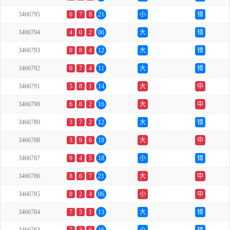
3466795
6
7
8
21
小
错
3466794
4
0
2
06
大
错
3466793
0
8
4
12
大
错
3466792
0
7
4
11
大
错
3466791
5
8
1
14
大
中
3466790
6
8
2
16
大
中
3466789
3
7
2
12
大
错
3466788
3
9
6
18
大
中
3466787
9
4
5
18
小
错
3466786
8
6
7
21
大
中
3466785
0
2
4
06
小
中
3466784
7
5
1
13
大
错