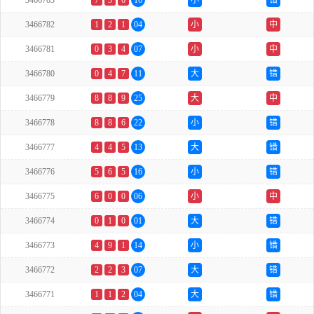
3466783
7
3
6
16
小
错
3466782
1
2
1
04
小
中
3466781
0
3
4
07
小
中
3466780
0
4
7
11
大
错
3466779
8
8
9
25
大
中
3466778
8
8
6
22
小
错
3466777
4
4
5
13
大
错
3466776
5
6
5
16
小
错
3466775
6
0
0
06
小
中
3466774
0
1
0
01
大
错
3466773
4
9
1
14
小
错
3466772
2
2
3
07
大
错
3466771
1
1
2
04
大
错