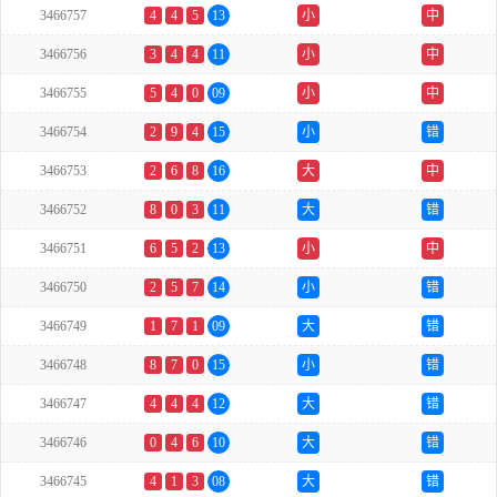
3466757
4
4
5
13
小
中
3466756
3
4
4
11
小
中
3466755
5
4
0
09
小
中
3466754
2
9
4
15
小
错
3466753
2
6
8
16
大
中
3466752
8
0
3
11
大
错
3466751
6
5
2
13
小
中
3466750
2
5
7
14
小
错
3466749
1
7
1
09
大
错
3466748
8
7
0
15
小
错
3466747
4
4
4
12
大
错
3466746
0
4
6
10
大
错
3466745
4
1
3
08
大
错