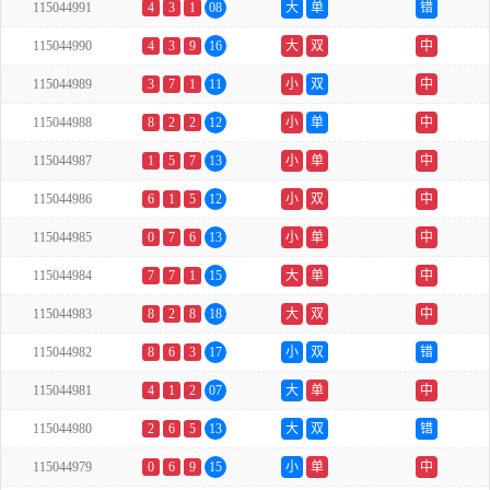
115044991
4
3
1
08
大
单
错
115044990
4
3
9
16
大
双
中
115044989
3
7
1
11
小
双
中
115044988
8
2
2
12
小
单
中
115044987
1
5
7
13
小
单
中
115044986
6
1
5
12
小
双
中
115044985
0
7
6
13
小
单
中
115044984
7
7
1
15
大
单
中
115044983
8
2
8
18
大
双
中
115044982
8
6
3
17
小
双
错
115044981
4
1
2
07
大
单
中
115044980
2
6
5
13
大
双
错
115044979
0
6
9
15
小
单
中