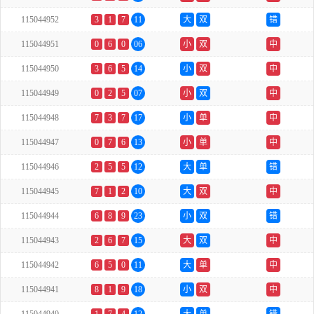
115044952
3
1
7
11
大
双
错
115044951
0
6
0
06
小
双
中
115044950
3
6
5
14
小
双
中
115044949
0
2
5
07
小
双
中
115044948
7
3
7
17
小
单
中
115044947
0
7
6
13
小
单
中
115044946
2
5
5
12
大
单
错
115044945
7
1
2
10
大
双
中
115044944
6
8
9
23
小
双
错
115044943
2
6
7
15
大
双
中
115044942
6
5
0
11
大
单
中
115044941
8
1
9
18
小
双
中