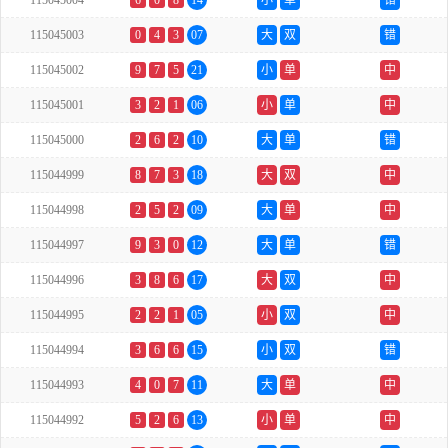
115045004
6
0
8
14
小
单
错
115045003
0
4
3
07
大
双
错
115045002
9
7
5
21
小
单
中
115045001
3
2
1
06
小
单
中
115045000
2
6
2
10
大
单
错
115044999
8
7
3
18
大
双
中
115044998
2
5
2
09
大
单
中
115044997
9
3
0
12
大
单
错
115044996
3
8
6
17
大
双
中
115044995
2
2
1
05
小
双
中
115044994
3
6
6
15
小
双
错
115044993
4
0
7
11
大
单
中
115044992
5
2
6
13
小
单
中