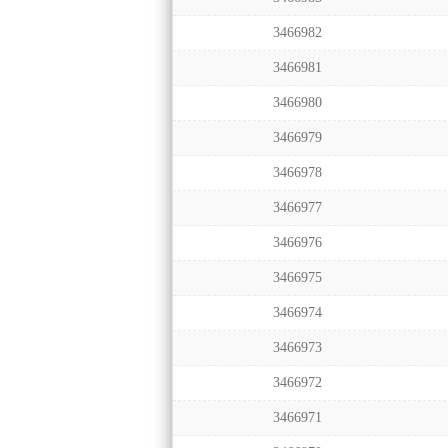
3466982
3466981
3466980
3466979
3466978
3466977
3466976
3466975
3466974
3466973
3466972
3466971