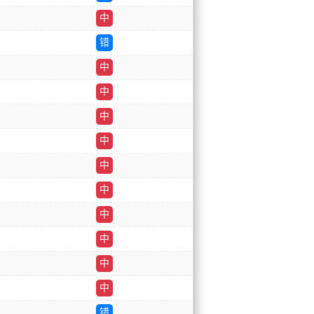
中
错
中
中
中
中
中
中
中
中
中
中
错