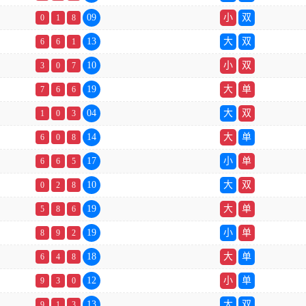
09
小
双
0
1
8
13
大
双
6
6
1
10
小
双
3
0
7
19
大
单
7
6
6
04
大
双
1
0
3
14
大
单
6
0
8
17
小
单
6
6
5
10
大
双
0
2
8
19
大
单
5
8
6
19
小
单
8
9
2
18
大
单
6
4
8
12
小
单
9
3
0
13
大
双
9
1
3