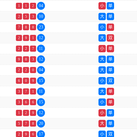
04
小
单
1
1
2
10
大
单
2
5
3
23
小
单
7
8
8
12
大
双
2
9
1
11
小
单
2
2
7
12
大
单
9
0
3
04
大
单
2
2
0
15
小
双
6
0
9
11
大
单
3
7
1
15
小
单
3
6
6
12
小
单
1
2
9
20
大
单
5
7
8
17
小
双
2
9
6