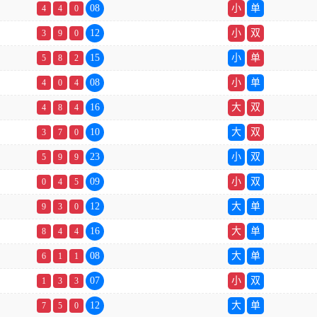
08
小
单
4
4
0
12
小
双
3
9
0
15
小
单
5
8
2
08
小
单
4
0
4
16
大
双
4
8
4
10
大
双
3
7
0
23
小
双
5
9
9
09
小
双
0
4
5
12
大
单
9
3
0
16
大
单
8
4
4
08
大
单
6
1
1
07
小
双
1
3
3
12
大
单
7
5
0