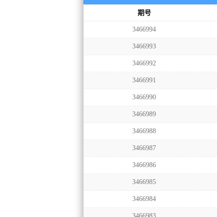
期号
3466994
3466993
3466992
3466991
3466990
3466989
3466988
3466987
3466986
3466985
3466984
3466983