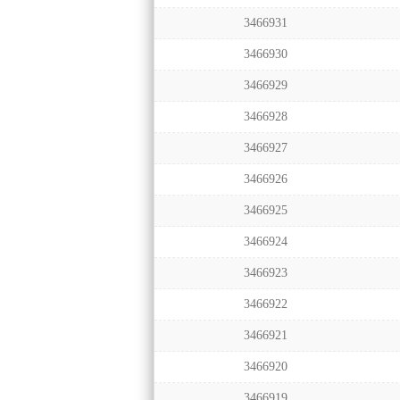
3466931
3466930
3466929
3466928
3466927
3466926
3466925
3466924
3466923
3466922
3466921
3466920
3466919