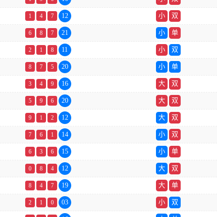
12
小
双
1
4
7
21
小
单
6
8
7
11
小
双
2
1
8
20
小
单
8
7
5
16
大
双
3
4
9
20
大
双
5
9
6
12
大
双
9
1
2
14
小
双
7
6
1
15
小
单
6
3
6
12
大
双
0
8
4
19
大
单
8
4
7
03
小
双
2
1
0