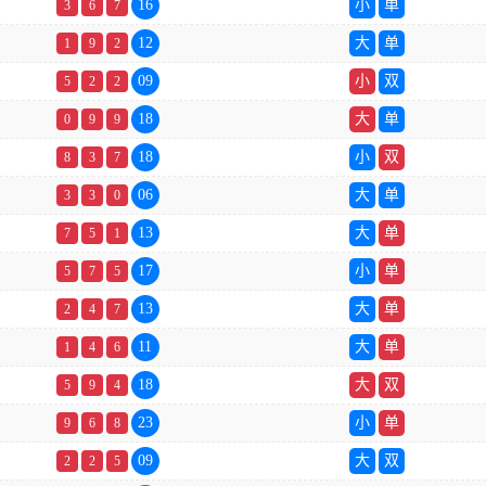
16
小
单
3
6
7
12
大
单
1
9
2
09
小
双
5
2
2
18
大
单
0
9
9
18
小
双
8
3
7
06
大
单
3
3
0
13
大
单
7
5
1
17
小
单
5
7
5
13
大
单
2
4
7
11
大
单
1
4
6
18
大
双
5
9
4
23
小
单
9
6
8
09
大
双
2
2
5