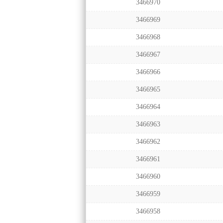
3466970
3466969
3466968
3466967
3466966
3466965
3466964
3466963
3466962
3466961
3466960
3466959
3466958