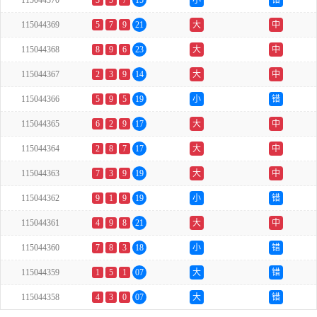
115044370
3
5
7
15
小
错
115044369
5
7
9
21
大
中
115044368
8
9
6
23
大
中
115044367
2
3
9
14
大
中
115044366
5
9
5
19
小
错
115044365
6
2
9
17
大
中
115044364
2
8
7
17
大
中
115044363
7
3
9
19
大
中
115044362
9
1
9
19
小
错
115044361
4
9
8
21
大
中
115044360
7
8
3
18
小
错
115044359
1
5
1
07
大
错
115044358
4
3
0
07
大
错