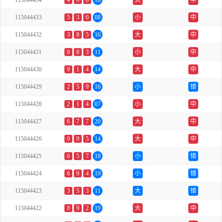
115044434
4
6
8
18
大
中
115044433
5
3
0
08
小
中
115044432
3
8
5
16
大
中
115044431
0
8
3
11
小
中
115044430
9
1
4
14
大
中
115044429
2
5
9
16
小
错
115044428
2
1
4
07
小
中
115044427
6
7
7
20
大
中
115044426
0
9
5
14
大
中
115044425
6
5
7
18
小
错
115044424
6
9
4
19
小
错
115044423
3
5
3
11
大
错
115044422
8
9
2
19
大
中