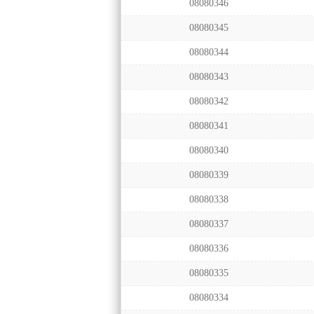
08080346
08080345
08080344
08080343
08080342
08080341
08080340
08080339
08080338
08080337
08080336
08080335
08080334