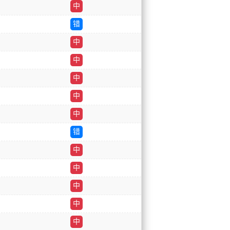
中
错
中
中
中
中
中
错
中
中
中
中
中