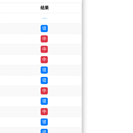
结果
---
错
中
中
中
错
错
中
错
中
错
错