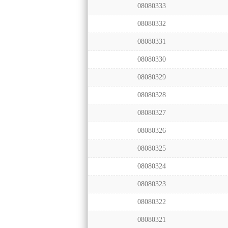
08080333
08080332
08080331
08080330
08080329
08080328
08080327
08080326
08080325
08080324
08080323
08080322
08080321