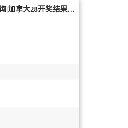
永久地址-28yc.com 加拿大28-PC加拿大-pc加拿大28官网开奖查询|加拿大28开奖结果预测官网|加拿大预测28在线预测官网_专注研究!