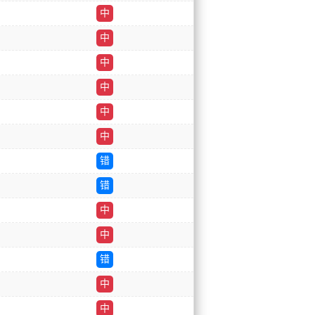
中
中
中
中
中
中
错
错
中
中
错
中
中