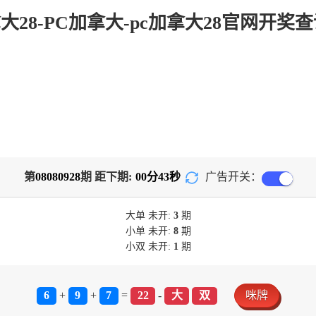
第
08080928
期 距下期:
00
分
43
秒
广告开关：
大单
未开:
3
期
小单
未开:
8
期
小双
未开:
1
期
6
+
9
+
7
=
22
-
大
双
咪牌