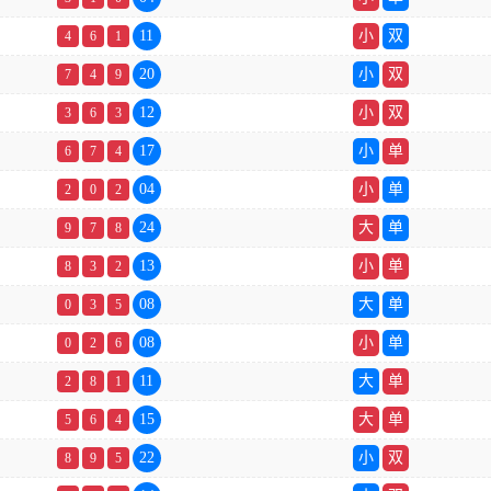
11
小
双
4
6
1
20
小
双
7
4
9
12
小
双
3
6
3
17
小
单
6
7
4
04
小
单
2
0
2
24
大
单
9
7
8
13
小
单
8
3
2
08
大
单
0
3
5
08
小
单
0
2
6
11
大
单
2
8
1
15
大
单
5
6
4
22
小
双
8
9
5