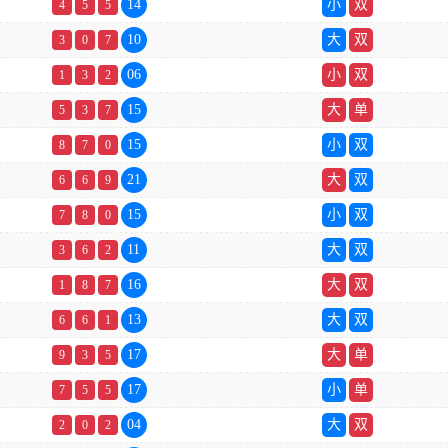
14
小
双
4
5
5
10
大
双
3
0
7
06
小
双
1
3
2
15
大
单
5
3
7
15
小
双
8
7
0
21
大
双
6
6
9
15
小
双
7
8
0
11
大
双
3
6
2
16
大
双
1
8
7
13
大
双
6
6
1
17
大
单
9
3
5
17
小
单
7
5
5
04
大
双
2
0
2