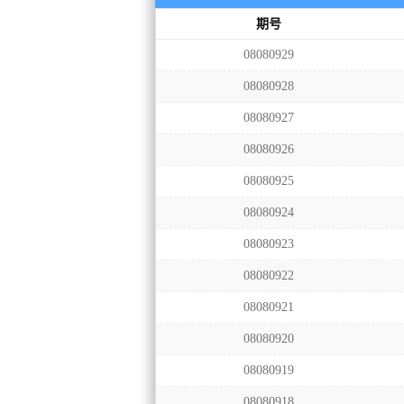
期号
08080929
08080928
08080927
08080926
08080925
08080924
08080923
08080922
08080921
08080920
08080919
08080918