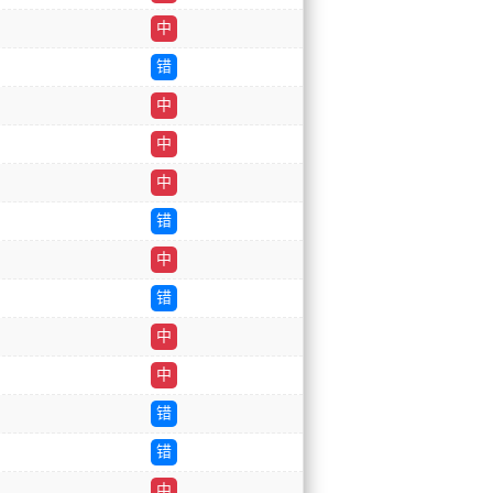
中
错
中
中
中
错
中
错
中
中
错
错
中