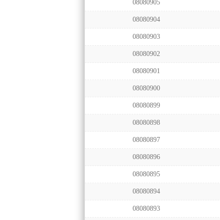
08080905
08080904
08080903
08080902
08080901
08080900
08080899
08080898
08080897
08080896
08080895
08080894
08080893