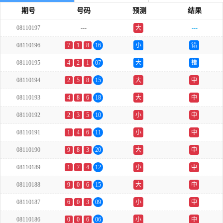
期号
号码
预测
结果
08110197
---
大
---
双
08110196
7
1
8
16
小
错
08110195
4
2
1
07
大
错
08110194
2
5
8
15
大
中
08110193
4
8
6
18
大
中
08110192
2
3
5
10
小
中
08110191
1
4
6
11
小
中
08110190
9
8
3
20
大
中
08110189
1
7
4
12
小
中
08110188
9
0
6
15
大
中
08110187
6
0
3
09
小
中
08110186
0
0
6
06
小
中