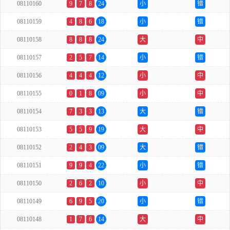
08110160
9
7
8
24
小
错
08110159
4
8
6
18
小
错
08110158
8
8
8
24
大
中
08110157
2
5
7
14
小
错
08110156
4
4
4
12
小
中
08110155
0
1
8
09
小
中
08110154
7
3
3
13
大
错
08110153
5
5
9
19
大
中
08110152
2
4
3
09
大
错
08110151
9
9
4
22
小
错
08110150
2
6
2
10
小
中
08110149
6
9
5
20
小
错
08110148
1
7
6
14
大
中