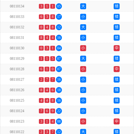
08110134
3
1
1
05
大
错
08110133
6
3
8
17
小
错
08110132
0
4
8
12
大
错
08110131
8
4
4
16
小
错
08110130
0
3
1
04
小
中
08110129
1
1
5
07
大
错
08110128
6
1
0
07
小
中
08110127
2
7
7
16
小
错
08110126
8
4
6
18
小
错
08110125
4
4
8
16
小
错
08110124
7
6
9
22
小
错
08110123
3
1
4
08
小
中
08110122
2
3
7
12
大
错