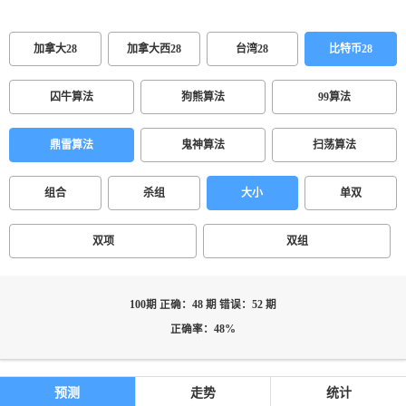
加拿大28
加拿大西28
台湾28
比特币28
囚牛算法
狗熊算法
99算法
鼎雷算法
鬼神算法
扫荡算法
组合
杀组
大小
单双
双项
双组
100期 正确：48 期 错误：52 期
正确率：48%
预测
走势
统计