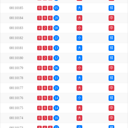
08110185
0
4
1
05
大
错
08110184
5
9
6
20
大
中
08110183
4
2
2
08
小
中
08110182
9
8
5
22
小
错
08110181
3
5
5
13
大
错
08110180
3
2
7
12
大
错
08110179
0
0
6
06
小
中
08110178
0
5
6
11
大
错
08110177
5
8
8
21
大
中
08110176
3
9
2
14
小
错
08110175
6
8
0
14
大
中
08110174
6
5
5
16
大
中