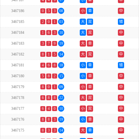
3467187
4
4
9
17
小
单
中
3467186
0
5
3
08
小
单
中
3467185
2
0
1
03
大
双
错
3467184
1
6
3
10
大
双
中
3467183
3
7
9
19
大
单
中
3467182
8
1
5
14
大
双
中
3467181
4
6
8
18
小
单
错
3467180
5
8
2
15
小
单
中
3467179
8
0
1
09
小
单
中
3467178
6
8
8
22
大
双
中
3467177
6
4
0
10
小
双
中
3467176
8
8
3
19
小
单
中
3467175
8
3
3
14
大
单
中