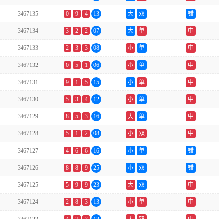
3467135
0
9
4
13
大
双
错
3467134
3
2
2
07
大
单
中
3467133
2
3
3
08
小
单
中
3467132
0
5
1
06
小
单
中
3467131
9
1
5
15
小
单
中
3467130
5
3
4
12
小
单
中
3467129
8
5
3
16
大
单
中
3467128
5
1
2
08
小
双
中
3467127
4
6
6
16
小
单
错
3467126
8
8
9
25
小
双
错
3467125
5
9
9
23
大
双
中
3467124
2
8
3
13
小
单
中