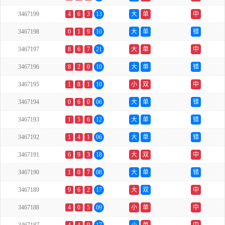
3467199
4
6
3
13
大
单
中
3467198
0
1
9
10
大
单
错
3467197
8
6
7
21
大
单
中
3467196
8
2
0
10
大
单
错
3467195
1
8
1
10
小
双
中
3467194
0
6
0
06
大
单
错
3467193
1
5
6
12
大
单
错
3467192
1
4
1
06
大
单
错
3467191
6
9
3
18
大
双
中
3467190
1
0
7
08
大
单
错
3467189
9
6
2
17
大
双
中
3467188
4
0
5
09
小
单
中