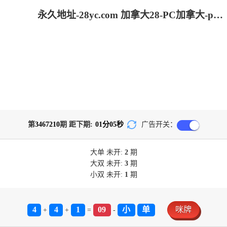
永久地址-28yc.com 加拿大28-PC加拿大-pc加拿大28官网开奖查询|加拿大28开奖结果预测官网|加拿大预测28在线预测官网_专注研究!
第
3467210
期 距下期:
01
分
05
秒
广告开关：
大单
未开:
2
期
大双
未开:
3
期
小双
未开:
1
期
4
4
1
09
小
单
咪牌
+
+
=
-