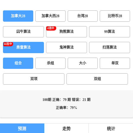
加拿大28
加拿大西28
台湾28
比特币28
囚牛算法
狗熊算法
99算法
鼎雷算法
鬼神算法
扫荡算法
组合
杀组
大小
单双
双项
双组
100期 正确：79 期 错误：21 期
正确率：79%
预测
走势
统计