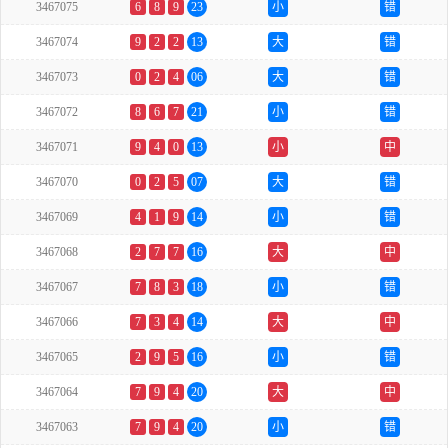
3467075
6
8
9
23
小
错
3467074
9
2
2
13
大
错
3467073
0
2
4
06
大
错
3467072
8
6
7
21
小
错
3467071
9
4
0
13
小
中
3467070
0
2
5
07
大
错
3467069
4
1
9
14
小
错
3467068
2
7
7
16
大
中
3467067
7
8
3
18
小
错
3467066
7
3
4
14
大
中
3467065
2
9
5
16
小
错
3467064
7
9
4
20
大
中
3467063
7
9
4
20
小
错