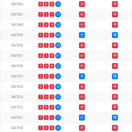
3467062
0
6
9
15
大
中
3467061
7
1
7
15
大
中
3467060
2
4
4
10
小
中
3467059
1
4
1
06
大
错
3467058
6
5
9
20
大
中
3467057
4
3
0
07
小
中
3467056
5
9
8
22
大
中
3467055
2
9
1
12
大
错
3467054
6
7
5
18
大
中
3467053
7
0
5
12
小
中
3467052
0
9
9
18
大
中
3467051
7
5
5
17
小
错
3467050
7
6
6
19
大
中