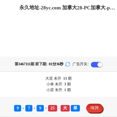
永久地址-28yc.com 加拿大28-PC加拿大-pc加拿大28官网开奖查询|加拿大28开奖结果预测官网|加拿大预测28在线预测官网_专注研究!
第
3467111
期 距下期:
01
分
36
秒
广告开关：
大双
未开:
13
期
小单
未开:
3
期
小双
未开:
1
期
9
7
9
25
大
单
咪牌
+
+
=
-