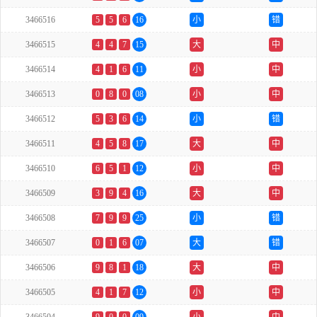
3466516
5
5
6
16
小
错
3466515
4
4
7
15
大
中
3466514
4
1
6
11
小
中
3466513
0
8
0
08
小
中
3466512
5
3
6
14
小
错
3466511
4
5
8
17
大
中
3466510
6
5
1
12
小
中
3466509
3
9
4
16
大
中
3466508
7
9
9
25
小
错
3466507
0
1
6
07
大
错
3466506
9
8
1
18
大
中
3466505
4
1
7
12
小
中