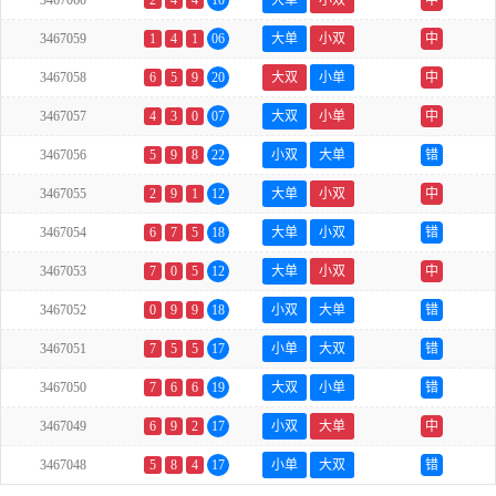
3467060
2
4
4
10
大单
小双
中
3467059
1
4
1
06
大单
小双
中
3467058
6
5
9
20
大双
小单
中
3467057
4
3
0
07
大双
小单
中
3467056
5
9
8
22
小双
大单
错
3467055
2
9
1
12
大单
小双
中
3467054
6
7
5
18
大单
小双
错
3467053
7
0
5
12
大单
小双
中
3467052
0
9
9
18
小双
大单
错
3467051
7
5
5
17
小单
大双
错
3467050
7
6
6
19
大双
小单
错
3467049
6
9
2
17
小双
大单
中
3467048
5
8
4
17
小单
大双
错