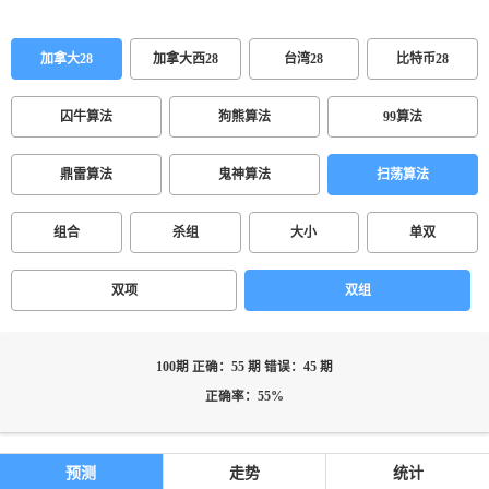
加拿大28
加拿大西28
台湾28
比特币28
囚牛算法
狗熊算法
99算法
鼎雷算法
鬼神算法
扫荡算法
组合
杀组
大小
单双
双项
双组
100期 正确：55 期 错误：45 期
正确率：55%
预测
走势
统计