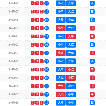
3467098
4
7
9
20
小双
大单
错
3467097
5
9
5
19
小单
大双
错
3467096
2
4
2
08
大双
小单
错
3467095
6
3
0
09
小单
大双
中
3467094
5
9
7
21
小双
大单
中
3467093
0
7
1
08
小单
大双
错
3467092
5
7
0
12
小双
大单
中
3467091
3
3
5
11
小双
大单
错
3467090
5
0
1
06
大单
小双
中
3467089
2
1
5
08
大单
小双
中
3467088
9
7
9
25
大单
小双
中
3467087
8
8
8
24
大双
小单
中
3467086
7
9
3
19
大双
小单
错