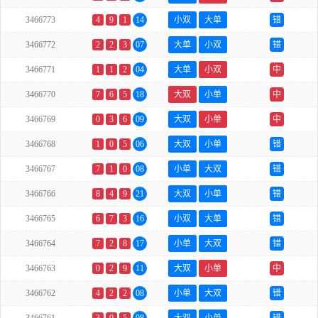
3466773
4
9
1
14
小双
大单
错
3466772
2
2
3
07
大单
小双
错
3466771
1
1
2
04
大单
小双
中
3466770
7
6
5
18
大双
小单
中
3466769
0
3
6
09
大双
小单
中
3466768
1
0
5
06
大双
小单
错
3466767
7
1
0
08
小单
大双
错
3466766
8
4
9
21
大双
小单
错
3466765
6
7
3
16
小双
大单
错
3466764
7
2
8
17
小单
大双
错
3466763
0
2
9
11
大双
小单
中
3466762
4
2
2
08
小单
大双
错