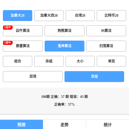
加拿大28
加拿大西28
台湾28
比特币28
囚牛算法
狗熊算法
99算法
鼎雷算法
鬼神算法
扫荡算法
组合
杀组
大小
单双
双项
双组
100期 正确：57 期 错误：43 期
正确率：57%
预测
走势
统计