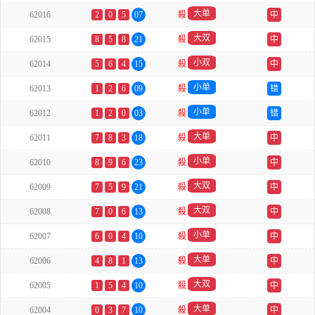
大单
62016
2
0
5
07
殺
中
大双
62015
8
5
8
21
殺
中
小双
62014
5
6
4
15
殺
中
小单
62013
1
2
6
09
殺
错
小单
62012
1
2
0
03
殺
错
大单
62011
7
8
3
18
殺
中
小单
62010
8
9
6
23
殺
中
大双
62009
7
5
9
21
殺
中
大双
62008
7
0
6
13
殺
中
小单
62007
6
0
4
10
殺
中
大单
62006
4
8
1
13
殺
中
大双
62005
1
5
4
10
殺
中
大单
62004
0
3
7
10
殺
中