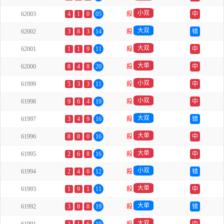
小双
62003
4
1
0
05
殺
中
大双
62002
3
8
3
14
殺
错
大双
62001
1
1
9
11
殺
中
大单
62000
8
4
8
20
殺
中
小双
61999
5
3
3
11
殺
中
小双
61998
9
6
4
19
殺
中
大双
61997
3
4
9
16
殺
错
大单
61996
8
8
0
16
殺
中
大单
61995
2
6
8
16
殺
中
小双
61994
2
4
6
12
殺
错
大单
61993
1
9
1
11
殺
中
大单
61992
3
8
8
19
殺
错
大双