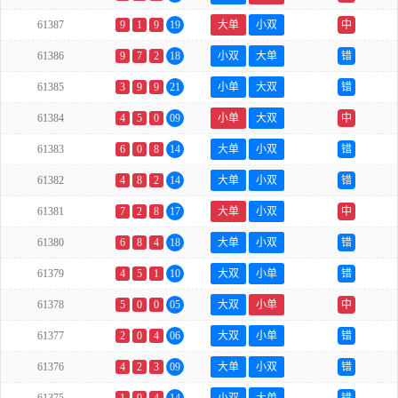
61387
9
1
9
19
大单
小双
中
61386
9
7
2
18
小双
大单
错
61385
3
9
9
21
小单
大双
错
61384
4
5
0
09
小单
大双
中
61383
6
0
8
14
大单
小双
错
61382
4
8
2
14
大单
小双
错
61381
7
2
8
17
大单
小双
中
61380
6
8
4
18
大单
小双
错
61379
4
5
1
10
大双
小单
错
61378
5
0
0
05
大双
小单
中
61377
2
0
4
06
大双
小单
错
61376
4
2
3
09
大单
小双
错