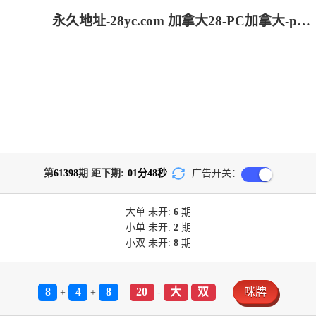
永久地址-28yc.com 加拿大28-PC加拿大-pc加拿大28官网开奖查询|加拿大28开奖结果预测官网|加拿大预测28在线预测官网_专注研究!
第
61398
期 距下期:
01
分
48
秒
广告开关：
大单
未开:
6
期
小单
未开:
2
期
小双
未开:
8
期
8
4
8
20
大
双
咪牌
+
+
=
-