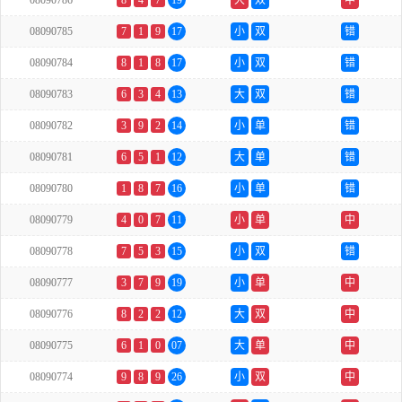
08090786
8
4
7
19
大
双
中
08090785
7
1
9
17
小
双
错
08090784
8
1
8
17
小
双
错
08090783
6
3
4
13
大
双
错
08090782
3
9
2
14
小
单
错
08090781
6
5
1
12
大
单
错
08090780
1
8
7
16
小
单
错
08090779
4
0
7
11
小
单
中
08090778
7
5
3
15
小
双
错
08090777
3
7
9
19
小
单
中
08090776
8
2
2
12
大
双
中
08090775
6
1
0
07
大
单
中
08090774
9
8
9
26
小
双
中