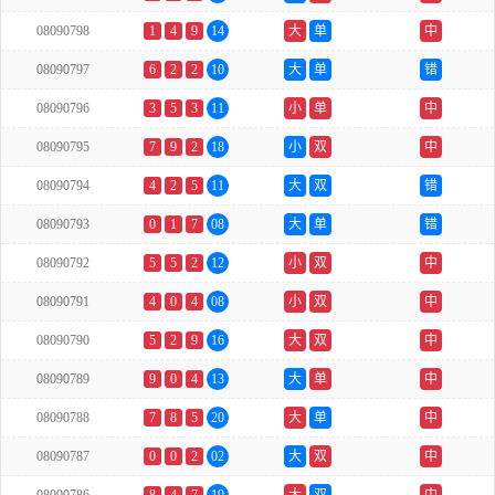
08090798
1
4
9
14
大
单
中
08090797
6
2
2
10
大
单
错
08090796
3
5
3
11
小
单
中
08090795
7
9
2
18
小
双
中
08090794
4
2
5
11
大
双
错
08090793
0
1
7
08
大
单
错
08090792
5
5
2
12
小
双
中
08090791
4
0
4
08
小
双
中
08090790
5
2
9
16
大
双
中
08090789
9
0
4
13
大
单
中
08090788
7
8
5
20
大
单
中
08090787
0
0
2
02
大
双
中