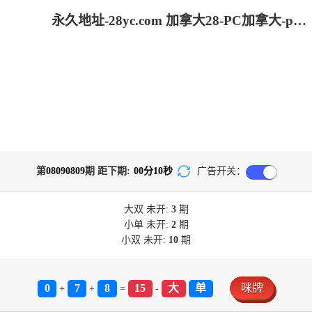
永久地址-28yc.com 加拿大28-PC加拿大-pc加拿大28官网开奖查询|加拿大28开奖结果预测官网|加拿大预测28在线预测官网_专注研究!
第
08090809
期 距下期:
00
分
10
秒
广告开关：
大双
未开:
3
期
小单
未开:
2
期
小双
未开:
10
期
0
7
8
15
大
单
咪牌
+
+
=
-