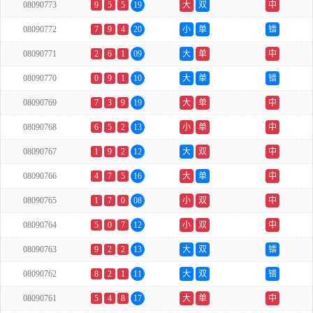
08090773
9
5
5
19
大
双
中
08090772
7
9
4
20
小
单
错
08090771
2
6
1
09
大
单
中
08090770
0
9
1
10
大
单
错
08090769
7
3
9
19
大
单
中
08090768
6
5
2
13
小
单
中
08090767
1
9
2
12
大
双
中
08090766
4
7
5
16
大
单
中
08090765
1
7
0
08
小
双
中
08090764
5
0
7
12
小
双
中
08090763
9
2
2
13
大
双
错
08090762
8
2
1
11
大
双
错
08090761
5
4
8
17
大
单
中