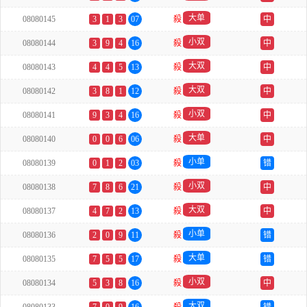
大单
08080145
3
1
3
07
殺
中
小双
08080144
3
9
4
16
殺
中
大双
08080143
4
4
5
13
殺
中
大双
08080142
3
8
1
12
殺
中
小双
08080141
9
3
4
16
殺
中
大单
08080140
0
0
6
06
殺
中
小单
08080139
0
1
2
03
殺
错
小双
08080138
7
8
6
21
殺
中
大双
08080137
4
7
2
13
殺
中
小单
08080136
2
0
9
11
殺
错
大单
08080135
7
5
5
17
殺
错
小双
08080134
5
3
8
16
殺
中
大双