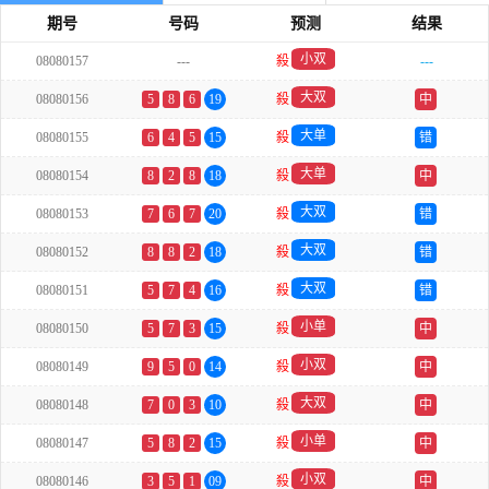
期号
号码
预测
结果
小双
08080157
---
殺
---
大双
08080156
5
8
6
19
殺
中
大单
08080155
6
4
5
15
殺
错
大单
08080154
8
2
8
18
殺
中
大双
08080153
7
6
7
20
殺
错
大双
08080152
8
8
2
18
殺
错
大双
08080151
5
7
4
16
殺
错
小单
08080150
5
7
3
15
殺
中
小双
08080149
9
5
0
14
殺
中
大双
08080148
7
0
3
10
殺
中
小单
08080147
5
8
2
15
殺
中
小双
08080146
3
5
1
09
殺
中