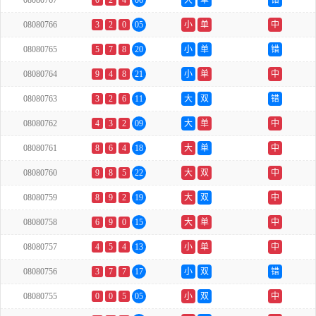
08080767
0
2
4
06
大
单
错
08080766
3
2
0
05
小
单
中
08080765
5
7
8
20
小
单
错
08080764
9
4
8
21
小
单
中
08080763
3
2
6
11
大
双
错
08080762
4
3
2
09
大
单
中
08080761
8
6
4
18
大
单
中
08080760
9
8
5
22
大
双
中
08080759
8
9
2
19
大
双
中
08080758
6
9
0
15
大
单
中
08080757
4
5
4
13
小
单
中
08080756
3
7
7
17
小
双
错
08080755
0
0
5
05
小
双
中