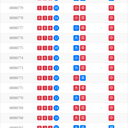
08080779
1
2
6
09
小
单
中
08080778
0
3
1
04
小
双
中
08080777
9
8
4
21
小
单
中
08080776
5
7
0
12
大
双
中
08080775
7
1
1
09
大
单
中
08080774
5
6
7
18
小
双
中
08080773
5
1
6
12
大
双
中
08080772
0
1
1
02
小
单
中
08080771
7
1
7
15
大
单
中
08080770
5
3
4
12
大
双
中
08080769
2
9
3
14
大
双
中
08080768
9
0
7
16
大
双
中