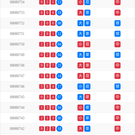
08080754
9
3
1
13
小
双
中
08080753
6
6
6
18
大
单
中
08080752
2
0
6
08
大
单
错
08080751
2
9
1
12
大
单
错
08080750
2
2
0
04
小
双
中
08080749
0
2
2
04
大
单
错
08080748
9
9
7
25
大
单
中
08080747
5
8
1
14
大
双
中
08080746
5
8
4
17
小
双
错
08080745
0
3
4
07
大
单
中
08080744
1
3
0
04
小
单
中
08080743
2
1
3
06
小
单
中
08080742
9
2
7
18
大
单
中