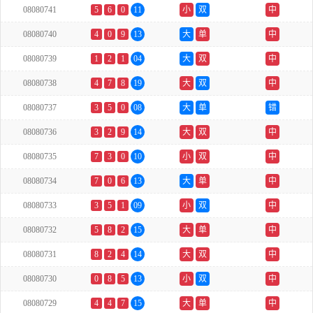
08080741
5
6
0
11
小
双
中
08080740
4
0
9
13
大
单
中
08080739
1
2
1
04
大
双
中
08080738
4
7
8
19
大
双
中
08080737
3
5
0
08
大
单
错
08080736
3
2
9
14
大
双
中
08080735
7
3
0
10
小
双
中
08080734
7
0
6
13
大
单
中
08080733
3
5
1
09
小
双
中
08080732
5
8
2
15
大
单
中
08080731
8
2
4
14
大
双
中
08080730
0
8
5
13
小
双
中
08080729
4
4
7
15
大
单
中