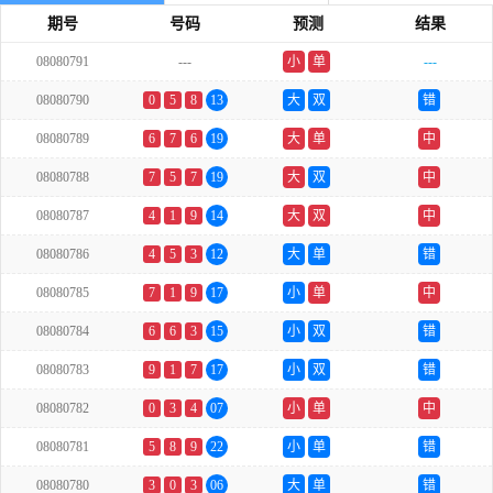
期号
号码
预测
结果
08080791
---
小
单
---
08080790
0
5
8
13
大
双
错
08080789
6
7
6
19
大
单
中
08080788
7
5
7
19
大
双
中
08080787
4
1
9
14
大
双
中
08080786
4
5
3
12
大
单
错
08080785
7
1
9
17
小
单
中
08080784
6
6
3
15
小
双
错
08080783
9
1
7
17
小
双
错
08080782
0
3
4
07
小
单
中
08080781
5
8
9
22
小
单
错
08080780
3
0
3
06
大
单
错