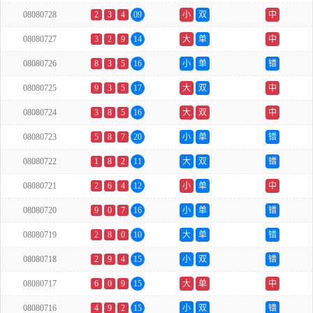
08080728
2
3
4
09
小
双
中
08080727
3
2
9
14
大
单
中
08080726
8
3
5
16
小
单
错
08080725
9
3
5
17
大
双
中
08080724
3
8
5
16
大
双
中
08080723
5
8
7
20
小
单
错
08080722
1
8
2
11
大
双
错
08080721
2
6
4
12
小
单
中
08080720
9
0
7
16
小
单
错
08080719
2
8
0
10
大
单
错
08080718
2
9
4
15
小
双
错
08080717
6
0
9
15
大
单
中
08080716
4
9
2
15
小
双
错