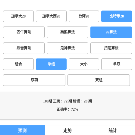
加拿大28
加拿大西28
台湾28
比特币28
囚牛算法
狗熊算法
99算法
鼎雷算法
鬼神算法
扫荡算法
组合
杀组
大小
单双
双项
双组
100期 正确：72 期 错误：28 期
正确率：72%
预测
走势
统计