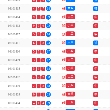
08101416
8
3
3
14
殺
错
大双
08101415
4
7
7
18
殺
错
大单
08101414
9
0
0
09
殺
中
小单
08101413
9
7
6
22
殺
中
小单
08101412
5
4
5
14
殺
中
大单
08101411
6
9
8
23
殺
错
小双
08101410
5
7
5
17
殺
中
大单
08101409
3
3
6
12
殺
中
小单
08101408
5
6
7
18
殺
中
大单
08101407
4
2
2
08
殺
中
小双
08101406
2
8
8
18
殺
中
大单
08101405
0
4
1
05
殺
中
小双
08101404
4
1
4
09
殺
中