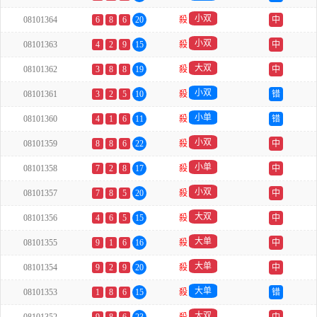
小双
08101364
6
8
6
20
殺
中
小双
08101363
4
2
9
15
殺
中
大双
08101362
3
8
8
19
殺
中
小双
08101361
3
2
5
10
殺
错
小单
08101360
4
1
6
11
殺
错
小双
08101359
8
8
6
22
殺
中
小单
08101358
7
2
8
17
殺
中
小双
08101357
7
8
5
20
殺
中
大双
08101356
4
6
5
15
殺
中
大单
08101355
9
1
6
16
殺
中
大单
08101354
9
2
9
20
殺
中
大单
08101353
1
8
6
15
殺
错
大双