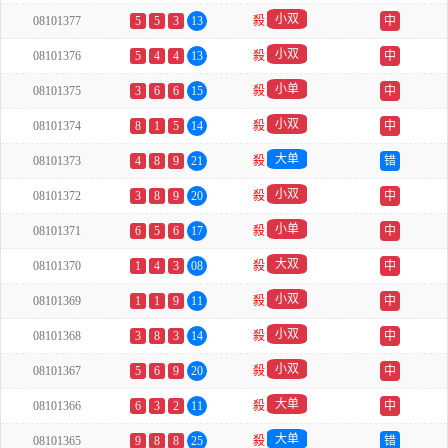
小双
08101377
5
5
3
13
殺
中
小双
08101376
5
4
4
13
殺
中
小单
08101375
3
6
6
15
殺
中
小双
08101374
8
1
5
14
殺
中
大单
08101373
4
8
9
21
殺
错
小双
08101372
3
8
9
20
殺
中
小单
08101371
6
5
6
17
殺
中
大双
08101370
1
4
3
08
殺
中
小双
08101369
1
1
9
11
殺
中
小双
08101368
3
8
3
14
殺
中
小双
08101367
5
6
9
20
殺
中
大单
08101366
6
3
2
11
殺
中
大单
08101365
9
8
8
25
殺
错