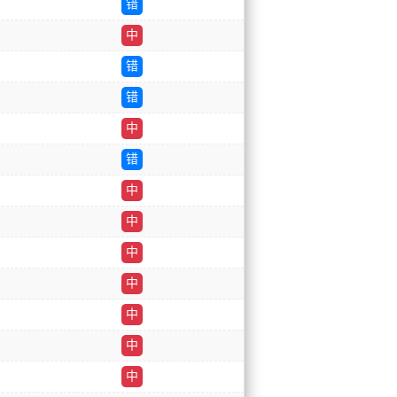
中
错
中
错
错
中
错
中
中
中
中
中
中