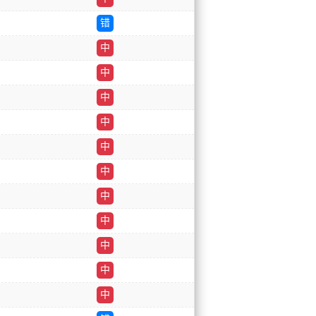
中
错
中
中
中
中
中
中
中
中
中
中