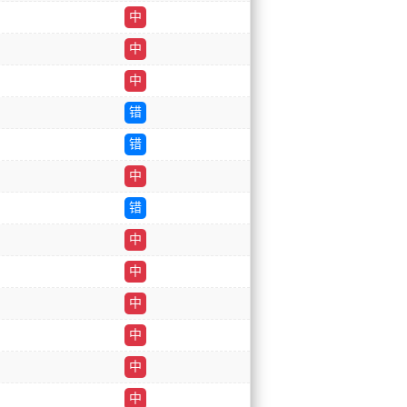
中
中
中
中
错
错
中
错
中
中
中
中
中