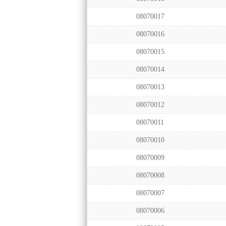
08070018
08070017
08070016
08070015
08070014
08070013
08070012
08070011
08070010
08070009
08070008
08070007