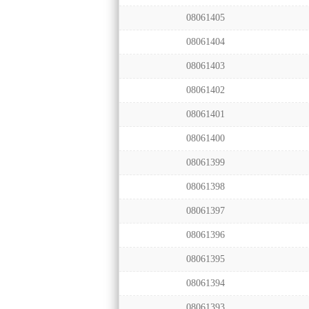
08061406
08061405
08061404
08061403
08061402
08061401
08061400
08061399
08061398
08061397
08061396
08061395
08061394