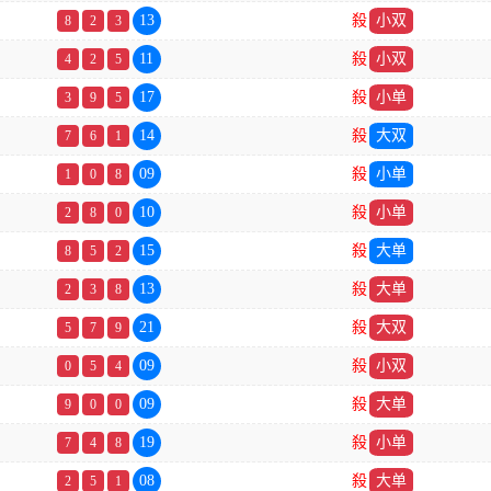
09
殺
大双
7
2
0
13
殺
小双
8
2
3
11
殺
小双
4
2
5
17
殺
小单
3
9
5
14
殺
大双
7
6
1
09
殺
小单
1
0
8
10
殺
小单
2
8
0
15
殺
大单
8
5
2
13
殺
大单
2
3
8
21
殺
大双
5
7
9
09
殺
小双
0
5
4
09
殺
大单
9
0
0
19
殺
小单
7
4
8