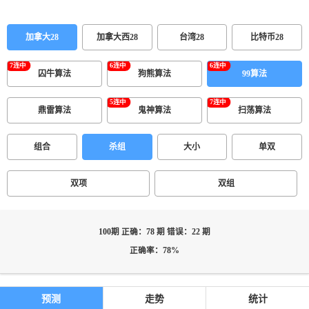
加拿大28
加拿大西28
台湾28
比特币28
囚牛算法
狗熊算法
99算法
鼎雷算法
鬼神算法
扫荡算法
组合
杀组
大小
单双
双项
双组
100期 正确：78 期 错误：22 期
正确率：78%
预测
走势
统计