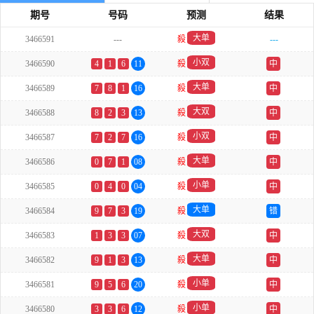
期号
号码
预测
结果
大单
3466591
---
殺
---
小双
3466590
4
1
6
11
殺
中
大单
3466589
7
8
1
16
殺
中
大双
3466588
8
2
3
13
殺
中
小双
3466587
7
2
7
16
殺
中
大单
3466586
0
7
1
08
殺
中
小单
3466585
0
4
0
04
殺
中
大单
3466584
9
7
3
19
殺
错
大双
3466583
1
3
3
07
殺
中
大单
3466582
9
1
3
13
殺
中
小单
3466581
9
5
6
20
殺
中
小单
3466580
3
3
6
12
殺
中