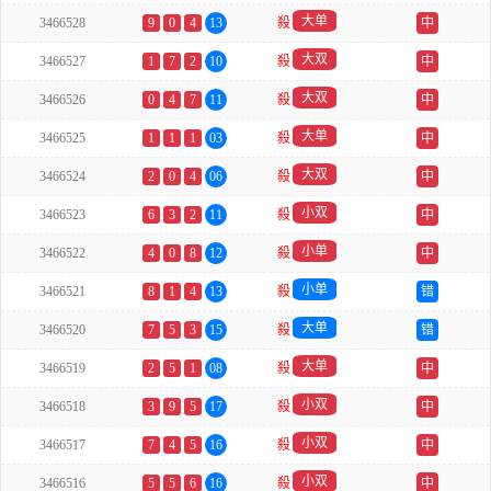
大单
3466528
9
0
4
13
殺
中
大双
3466527
1
7
2
10
殺
中
大双
3466526
0
4
7
11
殺
中
大单
3466525
1
1
1
03
殺
中
大双
3466524
2
0
4
06
殺
中
小双
3466523
6
3
2
11
殺
中
小单
3466522
4
0
8
12
殺
中
小单
3466521
8
1
4
13
殺
错
大单
3466520
7
5
3
15
殺
错
大单
3466519
2
5
1
08
殺
中
小双
3466518
3
9
5
17
殺
中
小双
3466517
7
4
5
16
殺
中
小双
3466516
5
5
6
16
殺
中