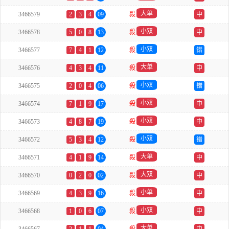
大单
3466579
2
3
4
09
殺
中
小双
3466578
5
0
8
13
殺
中
小双
3466577
7
4
1
12
殺
错
大单
3466576
4
3
4
11
殺
中
小双
3466575
2
0
4
06
殺
错
小双
3466574
7
1
9
17
殺
中
小双
3466573
4
8
7
19
殺
中
小双
3466572
5
3
4
12
殺
错
大单
3466571
4
1
9
14
殺
中
大双
3466570
0
2
0
02
殺
中
小单
3466569
4
3
9
16
殺
中
小双
3466568
1
0
6
07
殺
中
大单