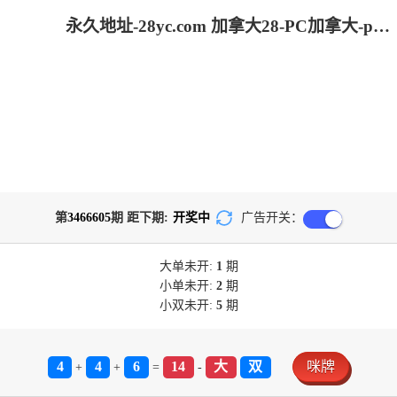
永久地址-28yc.com 加拿大28-PC加拿大-pc加拿大28官网开奖查询|加拿大28开奖结果预测官网|加拿大预测28在线预测官网_专注研究!
第
3466605
期 距下期:
开奖中
广告开关：
大单
未开:
1
期
小单
未开:
2
期
小双
未开:
5
期
4
4
6
14
大
双
咪牌
+
+
=
-