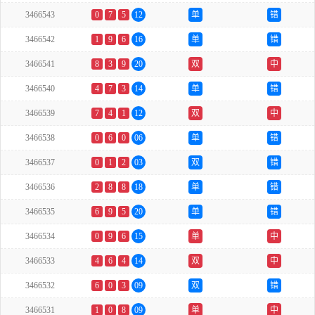
3466543
0
7
5
12
单
错
3466542
1
9
6
16
单
错
3466541
8
3
9
20
双
中
3466540
4
7
3
14
单
错
3466539
7
4
1
12
双
中
3466538
0
6
0
06
单
错
3466537
0
1
2
03
双
错
3466536
2
8
8
18
单
错
3466535
6
9
5
20
单
错
3466534
0
9
6
15
单
中
3466533
4
6
4
14
双
中
3466532
6
0
3
09
双
错
3466531
1
0
8
09
单
中