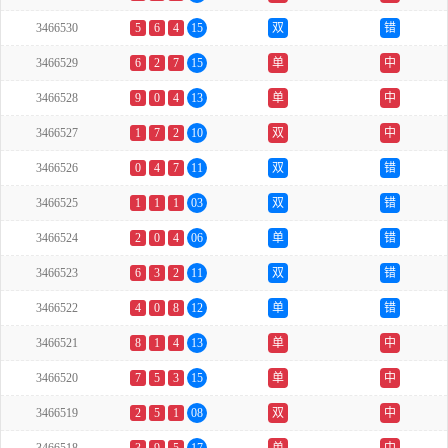
3466530
5
6
4
15
双
错
3466529
6
2
7
15
单
中
3466528
9
0
4
13
单
中
3466527
1
7
2
10
双
中
3466526
0
4
7
11
双
错
3466525
1
1
1
03
双
错
3466524
2
0
4
06
单
错
3466523
6
3
2
11
双
错
3466522
4
0
8
12
单
错
3466521
8
1
4
13
单
中
3466520
7
5
3
15
单
中
3466519
2
5
1
08
双
中