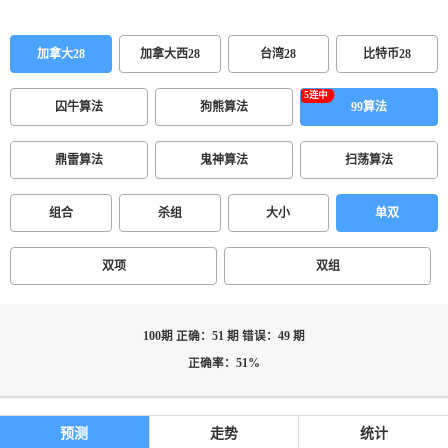
加拿大28
加拿大西28
台湾28
比特币28
囚牛算法
狗熊算法
99算法
鼎雷算法
鬼神算法
扫荡算法
组合
杀组
大小
单双
双项
双组
100期 正确：51 期 错误：49 期
正确率：51%
预测
走势
统计