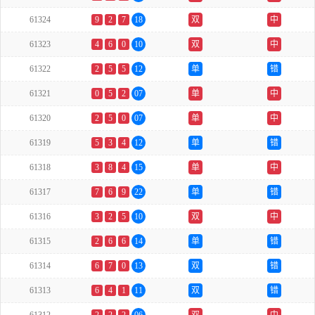
61324
9
2
7
18
双
中
61323
4
6
0
10
双
中
61322
2
5
5
12
单
错
61321
0
5
2
07
单
中
61320
2
5
0
07
单
中
61319
5
3
4
12
单
错
61318
3
8
4
15
单
中
61317
7
6
9
22
单
错
61316
3
2
5
10
双
中
61315
2
6
6
14
单
错
61314
6
7
0
13
双
错
61313
6
4
1
11
双
错