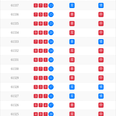
61337
1
7
5
13
双
错
61336
7
5
3
15
单
中
61335
7
9
7
23
单
中
61334
9
9
2
20
双
中
61333
7
3
4
14
单
错
61332
8
4
2
14
双
中
61331
6
3
1
10
双
中
61330
3
7
1
11
单
中
61329
7
3
1
11
单
中
61328
5
3
9
17
双
错
61327
3
1
7
11
双
错
61326
6
7
4
17
单
中
61325
4
9
7
20
双
中