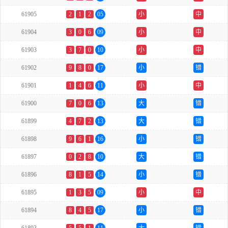
61905
2
1
2
05
小
中
61904
3
0
6
09
小
中
61903
3
7
0
10
小
中
61902
9
8
0
17
小
错
61901
1
4
6
11
小
中
61900
7
0
6
13
大
错
61899
4
7
2
13
大
错
61898
9
6
1
16
小
错
61897
0
2
8
10
大
错
61896
8
1
5
14
小
错
61895
1
3
5
09
小
中
61894
8
4
5
17
小
错