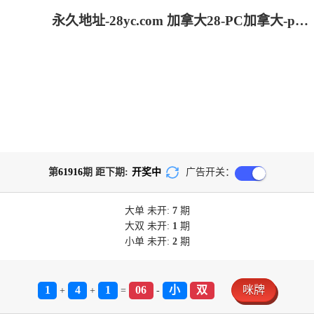
永久地址-28yc.com 加拿大28-PC加拿大-pc加拿大28官网开奖查询|加拿大28开奖结果预测官网|加拿大预测28在线预测官网_专注研究!
第
61916
期 距下期:
开奖中
广告开关：
大单
未开:
7
期
大双
未开:
1
期
小单
未开:
2
期
1
4
1
06
小
双
咪牌
+
+
=
-