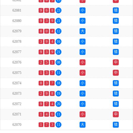
62082
2
6
5
13
小
中
62081
9
6
8
23
小
错
62080
9
3
9
21
小
错
62079
8
0
4
12
大
错
62078
3
9
4
16
小
错
62077
9
3
9
21
小
错
62076
2
5
1
08
小
中
62075
1
3
7
11
小
中
62074
8
3
7
18
小
错
62073
2
9
8
19
小
错
62072
9
7
4
20
小
错
62071
1
4
6
11
小
中
62070
1
7
3
11
大
错