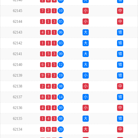
62146
2
0
4
06
大
错
62145
7
2
1
10
小
中
62144
1
1
3
05
小
中
62143
4
1
1
06
大
错
62142
1
1
1
03
大
错
62141
1
5
3
09
大
错
62140
6
1
5
12
大
错
62139
9
7
3
19
小
错
62138
2
4
2
08
小
中
62137
8
3
3
14
小
错
62136
4
1
4
09
小
中
62135
1
4
3
08
大
错
62134
5
9
6
20
大
中