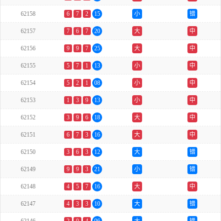
62158
6
7
2
15
小
错
62157
7
6
7
20
大
中
62156
9
9
7
25
大
中
62155
5
7
1
13
小
中
62154
5
2
1
08
小
中
62153
1
3
9
13
小
中
62152
3
9
6
18
大
中
62151
6
7
3
16
大
中
62150
3
6
3
12
大
错
62149
9
9
3
21
小
错
62148
4
5
7
16
大
中
62147
4
3
3
10
大
错