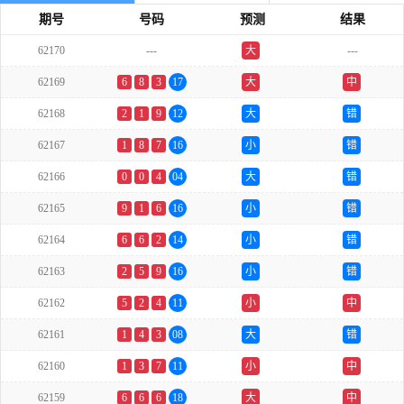
期号
号码
预测
结果
62170
---
大
---
双
62169
6
8
3
17
大
中
62168
2
1
9
12
大
错
62167
1
8
7
16
小
错
62166
0
0
4
04
大
错
62165
9
1
6
16
小
错
62164
6
6
2
14
小
错
62163
2
5
9
16
小
错
62162
5
2
4
11
小
中
62161
1
4
3
08
大
错
62160
1
3
7
11
小
中
62159
6
6
6
18
大
中