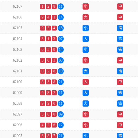
62107
1
2
8
11
小
中
62106
9
4
1
14
大
中
62105
9
3
4
16
小
错
62104
3
1
3
07
大
错
62103
0
5
9
14
小
错
62102
5
0
3
08
小
中
62101
0
2
8
10
大
错
62100
8
5
8
21
大
中
62099
6
3
2
11
大
错
62098
9
2
0
11
大
错
62097
3
6
0
09
小
中
62096
4
2
6
12
小
中
62095
6
8
7
21
小
错