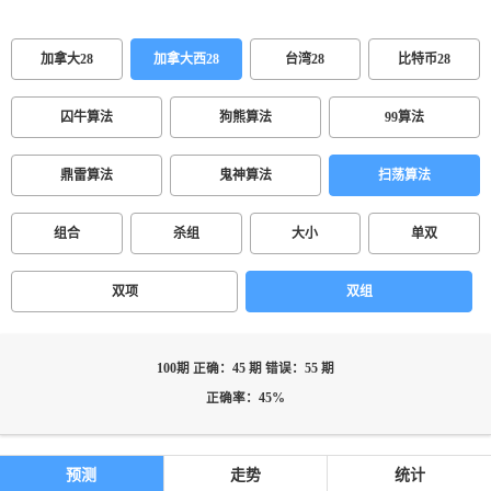
加拿大28
加拿大西28
台湾28
比特币28
囚牛算法
狗熊算法
99算法
鼎雷算法
鬼神算法
扫荡算法
组合
杀组
大小
单双
双项
双组
100期 正确：45 期 错误：55 期
正确率：45%
预测
走势
统计