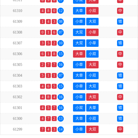
61311
8
9
0
17
小双
大单
中
61310
4
8
0
12
大单
小双
中
61309
1
4
3
08
小单
大双
错
61308
0
1
6
07
大双
小单
中
61307
3
5
2
10
大双
小单
错
61306
6
1
8
15
大单
小双
中
61305
2
7
7
16
小单
大双
中
61304
5
1
1
07
大单
小双
错
61303
4
6
5
15
小单
大双
错
61302
4
8
4
16
小单
大双
中
61301
4
5
7
16
小双
大单
错
61300
4
7
2
13
大单
小双
错
61299
7
4
3
14
小单
大双
中