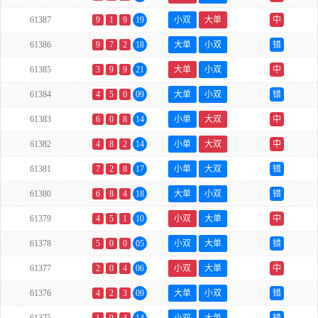
61387
9
1
9
19
小双
大单
中
61386
9
7
2
18
大单
小双
错
61385
3
9
9
21
大单
小双
中
61384
4
5
0
09
大单
小双
错
61383
6
0
8
14
小单
大双
中
61382
4
8
2
14
小单
大双
中
61381
7
2
8
17
小单
大双
错
61380
6
8
4
18
大单
小双
错
61379
4
5
1
10
小双
大单
中
61378
5
0
0
05
小双
大单
错
61377
2
0
4
06
小双
大单
中
61376
4
2
3
09
大单
小双
错