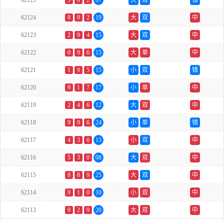
62125
5
0
2
07
大
双
错
62124
8
9
2
19
大
双
中
62123
2
9
4
15
大
双
中
62122
0
9
6
15
大
单
中
62121
1
9
5
15
小
双
错
62120
9
1
7
17
小
单
中
62119
2
4
6
12
大
双
中
62118
9
9
6
24
小
单
错
62117
4
3
6
13
小
双
中
62116
5
3
0
08
大
双
中
62115
8
8
9
25
大
双
中
62114
9
1
0
10
小
双
中
62113
9
2
9
20
大
双
中