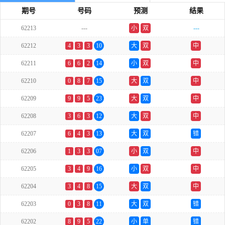
期号
号码
预测
结果
62213
---
小
双
---
62212
4
3
3
10
大
双
中
62211
6
6
2
14
小
双
中
62210
0
8
7
15
大
双
中
62209
9
9
5
23
大
双
中
62208
3
6
3
12
大
双
中
62207
6
4
3
13
大
双
错
62206
1
3
3
07
小
双
中
62205
3
4
9
16
小
双
中
62204
3
4
8
15
大
双
中
62203
0
3
8
11
大
双
错
62202
8
9
5
22
小
单
错