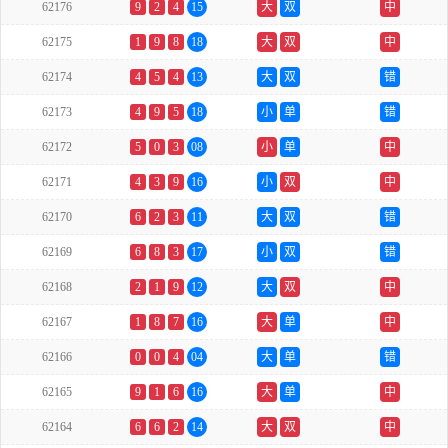
62176
9
2
4
15
大
双
中
62175
1
9
8
18
大
双
中
62174
4
5
4
13
大
双
错
62173
4
9
5
18
小
单
错
62172
5
0
3
08
小
单
中
62171
4
3
9
16
小
双
中
62170
6
2
3
11
大
双
错
62169
6
8
3
17
小
双
错
62168
2
1
9
12
大
双
中
62167
1
8
7
16
大
单
中
62166
0
0
4
04
大
单
错
62165
9
1
6
16
大
单
中
62164
6
6
2
14
大
双
中