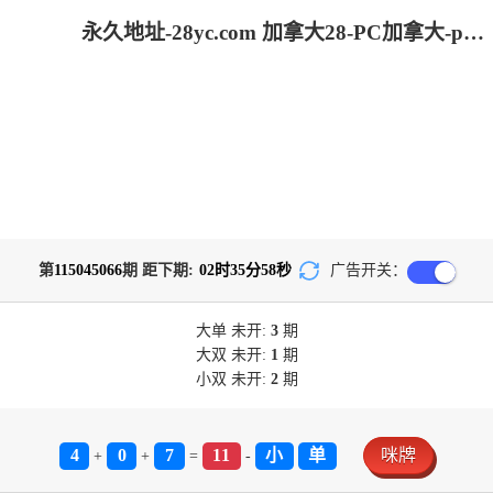
永久地址-28yc.com 加拿大28-PC加拿大-pc加拿大28官网开奖查询|加拿大28开奖结果预测官网|加拿大预测28在线预测官网_专注研究!
第
115045066
期 距下期:
02
时
35
分
58
秒
广告开关：
大单
未开:
3
期
大双
未开:
1
期
小双
未开:
2
期
4
0
7
11
小
单
咪牌
+
+
=
-