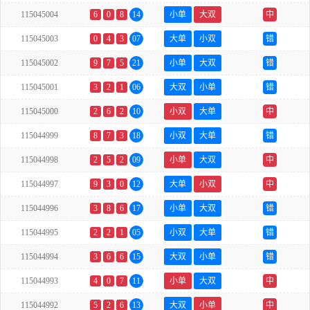
115045004
6
0
8
14
小单
大双
中
115045003
0
4
3
07
大单
小双
错
115045002
9
7
5
21
小单
大双
错
115045001
3
2
1
06
大双
小单
错
115045000
2
6
2
10
小双
大单
中
115044999
8
7
3
18
小双
大单
错
115044998
2
5
2
09
小单
大双
中
115044997
9
3
0
12
大单
小双
中
115044996
3
8
6
17
小单
大双
错
115044995
2
2
1
05
小双
大单
错
115044994
3
6
6
15
大双
小单
错
115044993
4
0
7
11
小单
大双
中
115044992
5
2
6
13
大双
小单
中