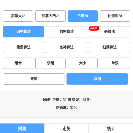
加拿大28
加拿大西28
台湾28
比特币28
囚牛算法
狗熊算法
99算法
鼎雷算法
鬼神算法
扫荡算法
组合
杀组
大小
单双
双项
双组
100期 正确：52 期 错误：48 期
正确率：52%
预测
走势
统计