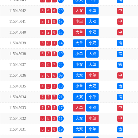
115045043
8
5
7
20
小双
大单
错
115045042
8
6
6
20
大双
小单
中
115045041
3
1
9
13
小单
大双
中
115045040
7
2
8
17
大单
小双
中
115045039
5
8
1
14
大单
小双
错
115045038
6
8
5
19
小单
大双
错
115045037
6
9
7
22
小双
大单
错
115045036
3
0
6
09
大双
小单
中
115045035
4
3
3
10
小单
大双
错
115045034
7
7
7
21
大双
小单
错
115045033
7
5
5
17
大单
小双
中
115045032
0
9
2
11
大双
小单
中
115045031
6
5
8
19
大双
小单
错