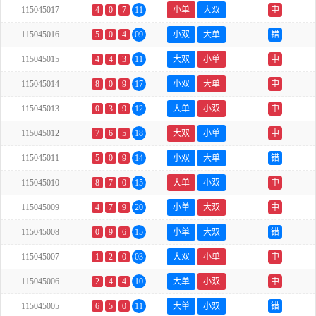
115045017
4
0
7
11
小单
大双
中
115045016
5
0
4
09
小双
大单
错
115045015
4
4
3
11
大双
小单
中
115045014
8
0
9
17
小双
大单
中
115045013
0
3
9
12
大单
小双
中
115045012
7
6
5
18
大双
小单
中
115045011
5
0
9
14
小双
大单
错
115045010
8
7
0
15
大单
小双
中
115045009
4
7
9
20
小单
大双
中
115045008
0
9
6
15
小单
大双
错
115045007
1
2
0
03
大双
小单
中
115045006
2
4
4
10
大单
小双
中
115045005
6
5
0
11
大单
小双
错