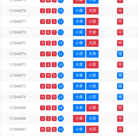
115044979
0
6
9
15
大单
小双
中
115044978
2
5
9
16
小单
大双
中
115044977
5
3
4
12
大单
小双
中
115044976
0
8
7
15
小双
大单
中
115044975
9
5
4
18
小单
大双
中
115044974
3
7
1
11
小双
大单
错
115044973
5
4
1
10
大单
小双
中
115044972
3
9
6
18
大单
小双
错
115044971
4
9
7
20
大单
小双
错
115044970
9
6
9
24
大单
小双
错
115044969
7
1
0
08
大单
小双
中
115044968
3
1
5
09
小单
大双
中
115044967
8
0
6
14
小单
大双
中