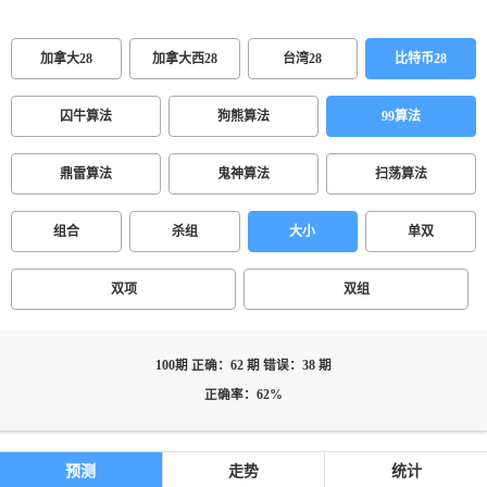
加拿大28
加拿大西28
台湾28
比特币28
囚牛算法
狗熊算法
99算法
鼎雷算法
鬼神算法
扫荡算法
组合
杀组
大小
单双
双项
双组
100期 正确：62 期 错误：38 期
正确率：62%
预测
走势
统计