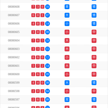
08080608
7
3
6
16
单
错
08080607
6
0
1
07
大
错
08080606
4
8
2
14
小
错
08080605
3
0
5
08
小
中
08080604
7
6
5
18
大
中
08080603
3
3
9
15
大
中
08080602
6
6
0
12
小
中
08080601
5
7
2
14
大
中
08080600
2
6
1
09
小
中
08080599
4
4
0
08
大
错
08080598
2
0
2
04
小
中
08080597
2
6
1
09
双
错