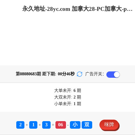
永久地址-28yc.com 加拿大28-PC加拿大-pc加拿大28官网开奖查询|加拿大28开奖结果预测官网|加拿大预测28在线预测官网_专注研究!
第
08080683
期 距下期:
00
分
45
秒
广告开关：
大单
未开:
6
期
大双
未开:
2
期
小单
未开:
1
期
2
1
3
06
小
双
咪牌
+
+
=
-