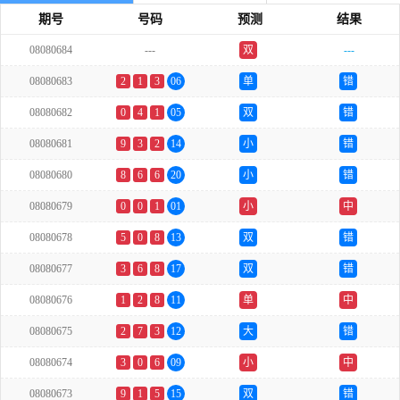
期号
号码
预测
结果
08080684
---
双
---
08080683
2
1
3
06
单
错
08080682
0
4
1
05
双
错
08080681
9
3
2
14
小
错
08080680
8
6
6
20
小
错
08080679
0
0
1
01
小
中
08080678
5
0
8
13
双
错
08080677
3
6
8
17
双
错
08080676
1
2
8
11
单
中
08080675
2
7
3
12
大
错
08080674
3
0
6
09
小
中
08080673
9
1
5
15
双
错