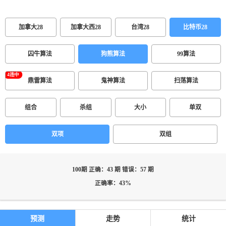
加拿大28
加拿大西28
台湾28
比特币28
囚牛算法
狗熊算法
99算法
鼎雷算法
鬼神算法
扫荡算法
组合
杀组
大小
单双
双项
双组
100期 正确：43 期 错误：57 期
正确率：43%
预测
走势
统计