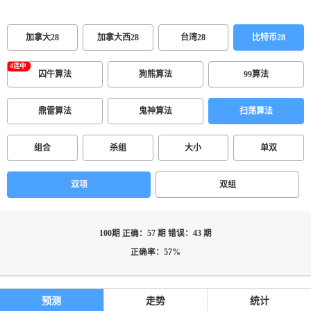
加拿大28
加拿大西28
台湾28
比特币28
囚牛算法
狗熊算法
99算法
鼎雷算法
鬼神算法
扫荡算法
组合
杀组
大小
单双
双项
双组
100期 正确：57 期 错误：43 期
正确率：57%
预测
走势
统计