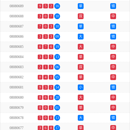
08080689
9
5
2
16
单
错
08080688
3
0
7
10
双
中
08080687
7
0
3
10
单
错
08080686
3
3
3
09
大
错
08080685
6
7
6
19
大
中
08080684
3
3
7
13
单
中
08080683
2
1
3
06
双
中
08080682
0
4
1
05
单
中
08080681
9
3
2
14
小
错
08080680
8
6
6
20
大
中
08080679
0
0
1
01
单
中
08080678
5
0
8
13
大
错
08080677
3
6
8
17
单
中