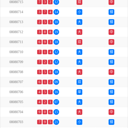
08080715
7
3
2
12
双
中
08080714
3
7
4
14
小
错
08080713
2
5
3
10
大
错
08080712
3
8
8
19
大
中
08080711
6
9
3
18
双
中
08080710
7
1
4
12
大
错
08080709
7
2
3
12
大
错
08080708
5
5
8
18
大
中
08080707
6
1
2
09
双
错
08080706
4
5
7
16
单
错
08080705
4
2
1
07
大
错
08080704
9
0
6
15
大
中
08080703
7
9
5
21
小
错