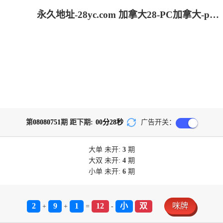
永久地址-28yc.com 加拿大28-PC加拿大-pc加拿大28官网开奖查询|加拿大28开奖结果预测官网|加拿大预测28在线预测官网_专注研究!
第
08080751
期 距下期:
00
分
28
秒
广告开关：
大单
未开:
3
期
大双
未开:
4
期
小单
未开:
6
期
2
9
1
12
小
双
咪牌
+
+
=
-