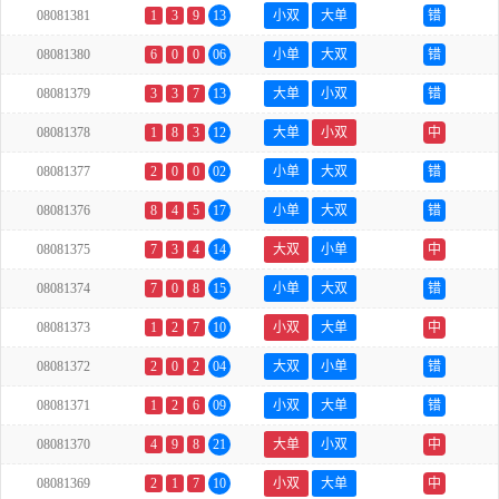
08081381
1
3
9
13
小双
大单
错
08081380
6
0
0
06
小单
大双
错
08081379
3
3
7
13
大单
小双
错
08081378
1
8
3
12
大单
小双
中
08081377
2
0
0
02
小单
大双
错
08081376
8
4
5
17
小单
大双
错
08081375
7
3
4
14
大双
小单
中
08081374
7
0
8
15
小单
大双
错
08081373
1
2
7
10
小双
大单
中
08081372
2
0
2
04
大双
小单
错
08081371
1
2
6
09
小双
大单
错
08081370
4
9
8
21
大单
小双
中
08081369
2
1
7
10
小双
大单
中