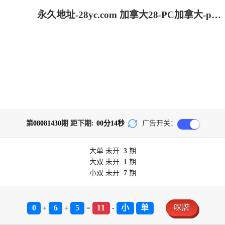
永久地址-28yc.com 加拿大28-PC加拿大-pc加拿大28官网开奖查询|加拿大28开奖结果预测官网|加拿大预测28在线预测官网_专注研究!
第
08081430
期 距下期:
00
分
14
秒
广告开关：
大单
未开:
3
期
大双
未开:
1
期
小双
未开:
7
期
0
6
5
11
小
单
咪牌
+
+
=
-