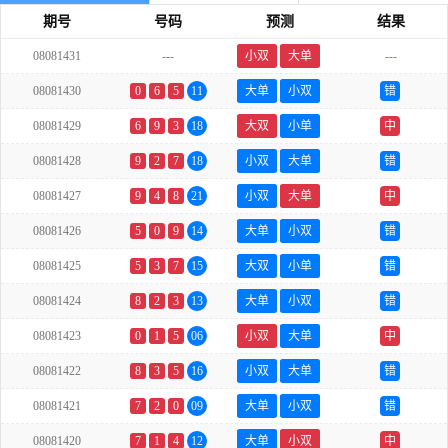
期号
号码
预测
结果
08081431
---
小双
大单
---
08081430
0
6
5
11
大单
小双
错
08081429
6
9
3
18
大双
小单
中
08081428
9
2
7
18
小双
大单
错
08081427
9
4
8
21
小双
大单
中
08081426
5
0
9
14
大单
小双
错
08081425
5
3
7
15
大双
小单
错
08081424
8
2
3
13
大单
小双
错
08081423
0
1
5
06
小双
大单
中
08081422
8
3
5
16
小双
大单
错
08081421
7
2
0
09
大单
小双
错
08081420
7
1
4
12
大单
小双
中