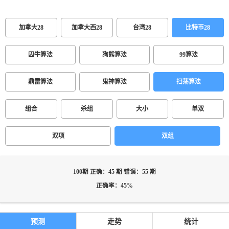
加拿大28
加拿大西28
台湾28
比特币28
囚牛算法
狗熊算法
99算法
鼎雷算法
鬼神算法
扫荡算法
组合
杀组
大小
单双
双项
双组
100期 正确：45 期 错误：55 期
正确率：45%
预测
走势
统计