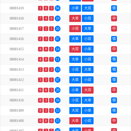
08081419
1
0
3
04
小单
大双
错
08081418
7
4
8
19
大单
小双
中
08081417
7
2
1
10
小双
大单
中
08081416
2
3
2
07
大单
小双
错
08081415
4
8
2
14
大双
小单
中
08081414
4
0
7
11
大单
小双
错
08081413
2
8
3
13
小双
大单
错
08081412
3
3
1
07
大单
小双
错
08081411
9
6
5
20
小单
大双
中
08081410
8
3
5
16
小双
大单
错
08081409
9
3
3
15
大双
小单
错
08081408
9
0
6
15
大单
小双
中