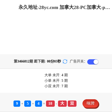
永久地址-28yc.com 加拿大28-PC加拿大-pc加拿大28官网开奖查询|加拿大28开奖结果预测官网|加拿大预测28在线预测官网_专注研究!
第
3466812
期 距下期:
00
分
03
秒
广告开关：
大单
未开:
4
期
小单
未开:
5
期
小双
未开:
7
期
9
5
4
18
大
双
咪牌
+
+
=
-