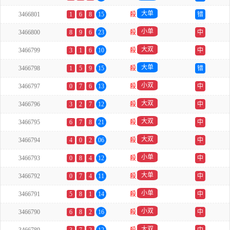
大单
3466801
1
6
8
15
殺
错
小单
3466800
8
9
6
23
殺
中
大双
3466799
3
1
6
10
殺
中
大单
3466798
1
5
9
15
殺
错
小双
3466797
0
7
6
13
殺
中
大双
3466796
3
2
7
12
殺
中
大双
3466795
6
7
8
21
殺
中
大双
3466794
4
0
2
06
殺
中
小单
3466793
0
8
4
12
殺
中
大单
3466792
0
7
4
11
殺
中
小单
3466791
5
8
1
14
殺
中
小双
3466790
6
8
2
16
殺
中
大双