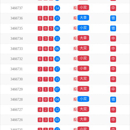
小双
3466737
7
2
5
14
殺
中
大单
3466736
9
6
0
15
殺
错
小双
3466735
1
0
5
06
殺
错
大单
3466734
1
3
7
11
殺
中
大双
3466733
0
6
0
06
殺
中
小双
3466732
6
1
9
16
殺
中
小单
3466731
2
7
8
17
殺
中
大双
3466730
5
7
3
15
殺
中
大双
3466729
5
1
1
07
殺
中
小双
3466728
0
0
4
04
殺
错
大双
3466727
4
2
6
12
殺
中
大单
3466726
0
3
0
03
殺
中
小双