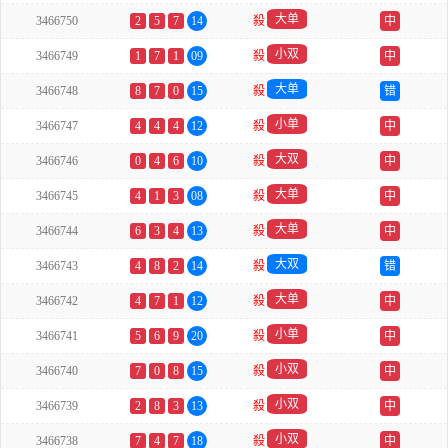
大单
3466750
2
5
7
14
殺
中
小双
3466749
1
7
1
09
殺
中
大单
3466748
8
7
0
15
殺
错
小单
3466747
4
4
4
12
殺
中
大双
3466746
0
4
6
10
殺
中
大单
3466745
4
1
3
08
殺
中
大单
3466744
6
3
4
13
殺
中
大双
3466743
4
8
2
14
殺
错
大单
3466742
4
7
1
12
殺
中
小单
3466741
5
6
9
20
殺
中
小双
3466740
7
0
8
15
殺
中
小双
3466739
2
8
3
13
殺
中
小双
3466738
7
4
7
18
殺
中