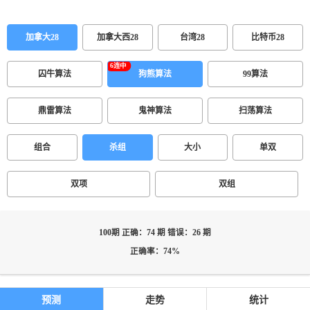
加拿大28
加拿大西28
台湾28
比特币28
囚牛算法
狗熊算法
99算法
鼎雷算法
鬼神算法
扫荡算法
组合
杀组
大小
单双
双项
双组
100期 正确：74 期 错误：26 期
正确率：74%
预测
走势
统计