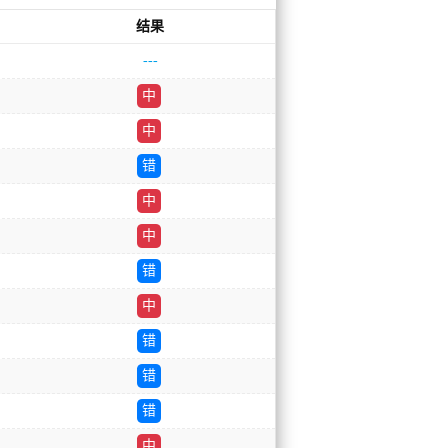
结果
---
中
中
错
中
中
错
中
错
错
错
中