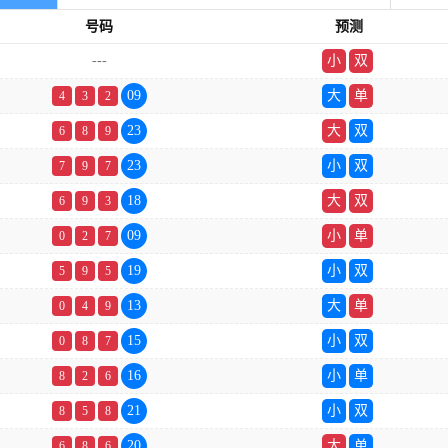
号码
预测
---
小
双
09
大
单
4
3
2
23
大
双
6
8
9
23
小
双
7
9
7
18
大
双
6
9
3
09
小
单
0
2
7
19
小
双
5
9
5
13
大
单
0
4
9
15
小
双
0
8
7
16
小
单
8
2
6
21
小
双
8
5
8
20
大
单
6
8
6