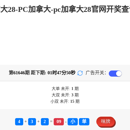
第
61646
期 距下期:
01
时
47
分
50
秒
广告开关：
大单
未开:
1
期
大双
未开:
3
期
小双
未开:
15
期
4
+
3
+
2
=
09
-
小
单
咪牌