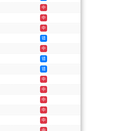
中
中
中
错
中
错
错
中
中
中
中
中
中