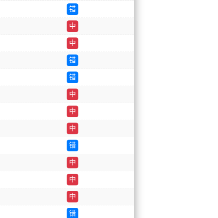
错
中
中
错
错
中
中
中
错
中
中
中
错