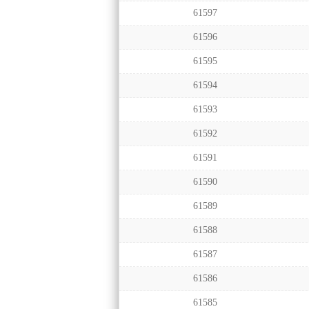
61597
61596
61595
61594
61593
61592
61591
61590
61589
61588
61587
61586
61585