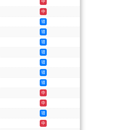
中
中
错
错
错
错
错
错
错
中
中
错
中