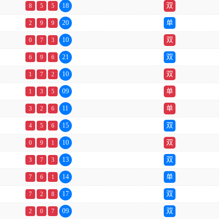
18
双
8
5
5
20
单
2
9
9
10
双
0
7
3
21
双
6
9
6
10
双
1
7
2
09
单
1
3
5
11
单
3
2
6
15
双
4
5
6
10
双
0
9
1
13
双
3
7
3
14
单
7
6
1
17
双
7
2
8
09
双
2
0
7