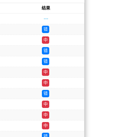
结果
---
错
中
错
错
中
中
错
中
中
中
错