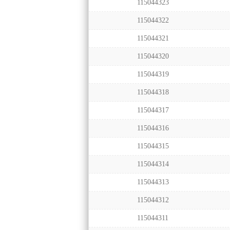
115044323
115044322
115044321
115044320
115044319
115044318
115044317
115044316
115044315
115044314
115044313
115044312
115044311