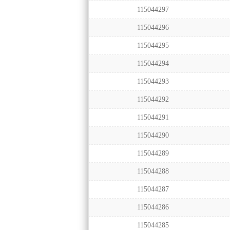
115044297
115044296
115044295
115044294
115044293
115044292
115044291
115044290
115044289
115044288
115044287
115044286
115044285