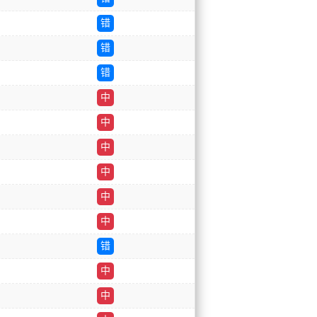
错
错
错
中
中
中
中
中
中
错
中
中