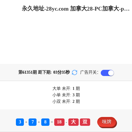
永久地址-28yc.com 加拿大28-PC加拿大-pc加拿大28官网开奖查询|加拿大28开奖结果预测官网|加拿大预测28在线预测官网_专注研究!
第
61351
期 距下期:
03
分
35
秒
广告开关：
大单
未开:
1
期
小单
未开:
3
期
小双
未开:
2
期
3
7
8
18
大
双
咪牌
+
+
=
-