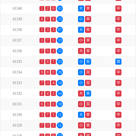
61340
1
2
0
03
大
单
中
61339
8
7
8
23
小
单
中
61338
1
3
3
07
大
单
中
61337
1
7
5
13
小
单
中
61336
7
5
3
15
大
单
中
61335
7
9
7
23
小
双
错
61334
9
9
2
20
小
双
中
61333
7
3
4
14
小
双
中
61332
8
4
2
14
大
单
中
61331
6
3
1
10
小
双
中
61330
3
7
1
11
大
单
中
61329
7
3
1
11
小
单
中